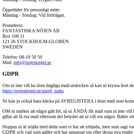
Öppettider för personligt möte:
Måndag - Söndag: Vid förfrågan.
Postadress:
FANTASTISKA NÖJEN AB
Box 100 11
121 26 STOCKHOLM-GLOBEN
SWEDEN
Telefon: 08-19 50 50
Mail:
info@nojestorget.se
GDPR
Om ni inte vill ha dom dagliga mail-utskicken så kan ni kryssa bort des
https://nojestorget.se/user#_tasks
Ni kan ju också bara klicka på AVREGISTERA i dom mail som kommer från 
OM ni märker att något gått fel, så ni ÄNDÅ får mail som ni inte vill ha
gillar att få era mail eftersom det betyder att ni vill oss något. Bättre et
Hoppas ni är nöjda med detta som vi har att erbjuda, men som sagt var, är 
GDPR och vad som gäller och har anpassat oss efter dessa nya regler och