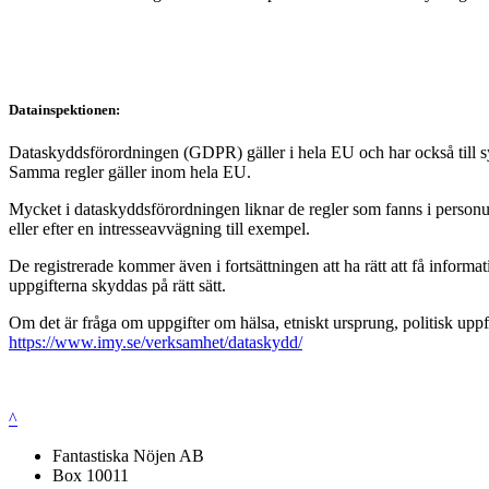
Datainspektionen:
Dataskyddsförordningen (GDPR) gäller i hela EU och har också till syft
Samma regler gäller inom hela EU.
Mycket i dataskyddsförordningen liknar de regler som fanns i personup
eller efter en intresseavvägning till exempel.
De registrerade kommer även i fortsättningen att ha rätt att få infor
uppgifterna skyddas på rätt sätt.
Om det är fråga om uppgifter om hälsa, etniskt ursprung, politisk uppf
https://www.imy.se/verksamhet/dataskydd/
^
Fantastiska Nöjen AB
Box 10011