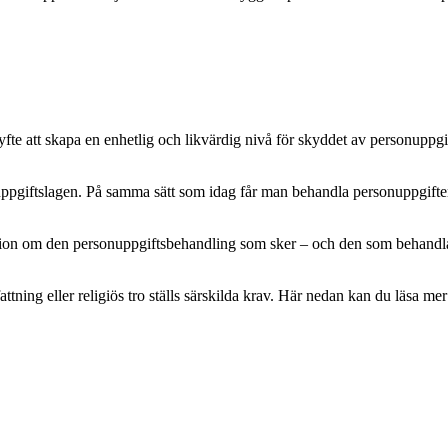
e att skapa en enhetlig och likvärdig nivå för skyddet av personuppgifte
pgiftslagen. På samma sätt som idag får man behandla personuppgifter m
mation om den personuppgiftsbehandling som sker – och den som behandlar 
attning eller religiös tro ställs särskilda krav. Här nedan kan du läsa 