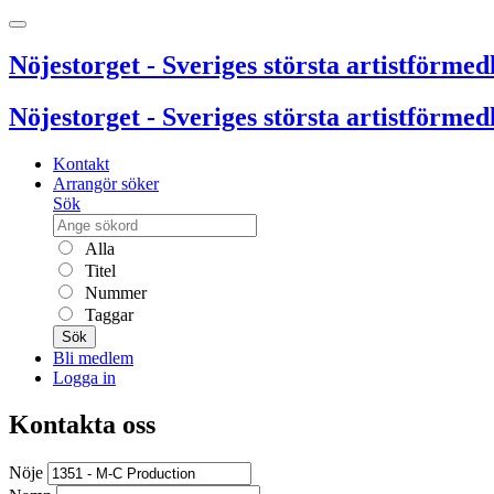
Nöjestorget - Sveriges största artistförmedl
Nöjestorget - Sveriges största artistförmedl
Kontakt
Arrangör söker
Sök
Alla
Titel
Nummer
Taggar
Sök
Bli medlem
Logga in
Kontakta oss
Nöje