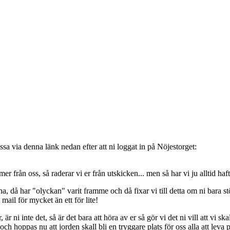
sa via denna länk nedan efter att ni loggat in på Nöjestorget:
oss, så raderar vi er från utskicken... men så har vi ju alltid haft de
, då har "olyckan" varit framme och då fixar vi till detta om ni bara stöt
t mail för mycket än ett för lite!
ni inte det, så är det bara att höra av er så gör vi det ni vill att vi ska
 hoppas nu att jorden skall bli en tryggare plats för oss alla att leva 