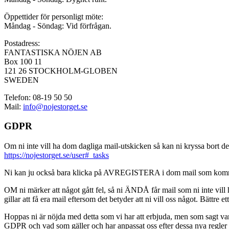
Öppettider för personligt möte:
Måndag - Söndag: Vid förfrågan.
Postadress:
FANTASTISKA NÖJEN AB
Box 100 11
121 26 STOCKHOLM-GLOBEN
SWEDEN
Telefon: 08-19 50 50
Mail:
info@nojestorget.se
GDPR
Om ni inte vill ha dom dagliga mail-utskicken så kan ni kryssa bort des
https://nojestorget.se/user#_tasks
Ni kan ju också bara klicka på AVREGISTERA i dom mail som kommer från 
OM ni märker att något gått fel, så ni ÄNDÅ får mail som ni inte vill ha
gillar att få era mail eftersom det betyder att ni vill oss något. Bättre et
Hoppas ni är nöjda med detta som vi har att erbjuda, men som sagt var, är 
GDPR och vad som gäller och har anpassat oss efter dessa nya regler och