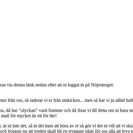
sa via denna länk nedan efter att ni loggat in på Nöjestorget:
oss, så raderar vi er från utskicken... men så har vi ju alltid haft de
, då har "olyckan" varit framme och då fixar vi till detta om ni bara stöt
t mail för mycket än ett för lite!
ni inte det, så är det bara att höra av er så gör vi det ni vill att vi ska
 hoppas nu att jorden skall bli en tryggare plats för oss alla att leva 