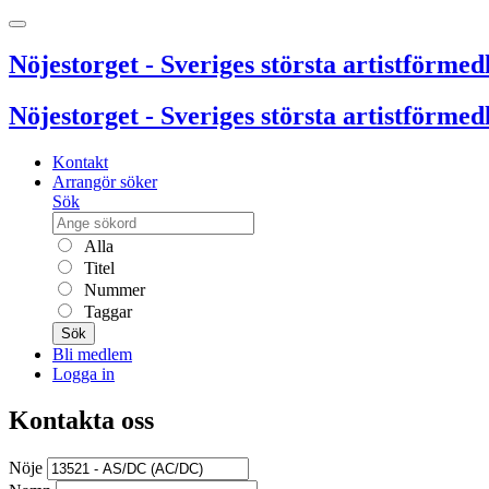
Nöjestorget - Sveriges största artistförmedl
Nöjestorget - Sveriges största artistförmedl
Kontakt
Arrangör söker
Sök
Alla
Titel
Nummer
Taggar
Sök
Bli medlem
Logga in
Kontakta oss
Nöje