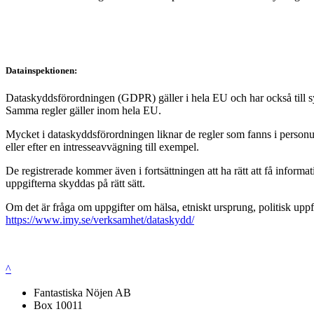
Datainspektionen:
Dataskyddsförordningen (GDPR) gäller i hela EU och har också till syft
Samma regler gäller inom hela EU.
Mycket i dataskyddsförordningen liknar de regler som fanns i personup
eller efter en intresseavvägning till exempel.
De registrerade kommer även i fortsättningen att ha rätt att få infor
uppgifterna skyddas på rätt sätt.
Om det är fråga om uppgifter om hälsa, etniskt ursprung, politisk uppf
https://www.imy.se/verksamhet/dataskydd/
^
Fantastiska Nöjen AB
Box 10011