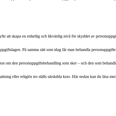
e att skapa en enhetlig och likvärdig nivå för skyddet av personuppgifte
pgiftslagen. På samma sätt som idag får man behandla personuppgifter m
mation om den personuppgiftsbehandling som sker – och den som behandlar 
attning eller religiös tro ställs särskilda krav. Här nedan kan du läsa 