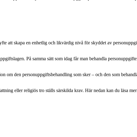
e att skapa en enhetlig och likvärdig nivå för skyddet av personuppgifte
pgiftslagen. På samma sätt som idag får man behandla personuppgifter m
mation om den personuppgiftsbehandling som sker – och den som behandlar 
attning eller religiös tro ställs särskilda krav. Här nedan kan du läsa 