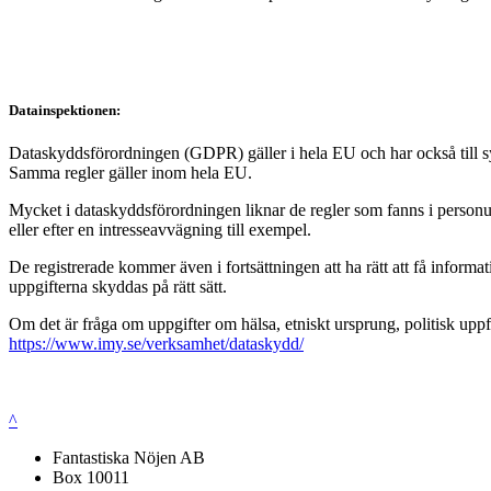
Datainspektionen:
Dataskyddsförordningen (GDPR) gäller i hela EU och har också till syft
Samma regler gäller inom hela EU.
Mycket i dataskyddsförordningen liknar de regler som fanns i personup
eller efter en intresseavvägning till exempel.
De registrerade kommer även i fortsättningen att ha rätt att få infor
uppgifterna skyddas på rätt sätt.
Om det är fråga om uppgifter om hälsa, etniskt ursprung, politisk uppf
https://www.imy.se/verksamhet/dataskydd/
^
Fantastiska Nöjen AB
Box 10011