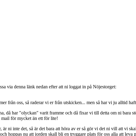
sa via denna länk nedan efter att ni loggat in på Nöjestorget:
oss, så raderar vi er från utskicken... men så har vi ju alltid haft de
, då har "olyckan" varit framme och då fixar vi till detta om ni bara stöt
t mail för mycket än ett för lite!
ni inte det, så är det bara att höra av er så gör vi det ni vill att vi ska
 hoppas nu att jorden skall bli en tryggare plats för oss alla att leva 