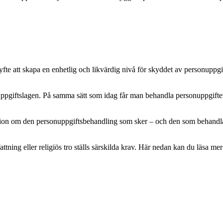
e att skapa en enhetlig och likvärdig nivå för skyddet av personuppgifte
pgiftslagen. På samma sätt som idag får man behandla personuppgifter m
mation om den personuppgiftsbehandling som sker – och den som behandlar 
attning eller religiös tro ställs särskilda krav. Här nedan kan du läsa 