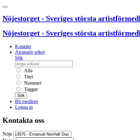
Nöjestorget - Sveriges största artistförmedl
Nöjestorget - Sveriges största artistförmedl
Kontakt
Arrangör söker
Sök
Alla
Titel
Nummer
Taggar
Sök
Bli medlem
Logga in
Kontakta oss
Nöje