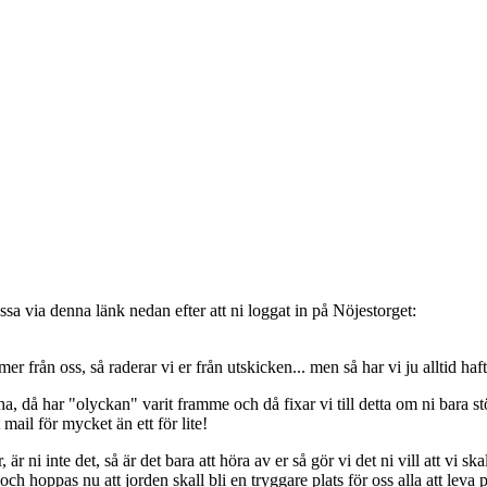
sa via denna länk nedan efter att ni loggat in på Nöjestorget:
oss, så raderar vi er från utskicken... men så har vi ju alltid haft de
, då har "olyckan" varit framme och då fixar vi till detta om ni bara stöt
t mail för mycket än ett för lite!
ni inte det, så är det bara att höra av er så gör vi det ni vill att vi ska
 hoppas nu att jorden skall bli en tryggare plats för oss alla att leva 