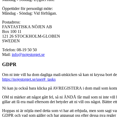
Öppettider för personligt möte:
Måndag - Söndag: Vid förfrågan.
Postadress:
FANTASTISKA NÖJEN AB
Box 100 11
121 26 STOCKHOLM-GLOBEN
SWEDEN
Telefon: 08-19 50 50
Mail:
info@nojestorget.se
GDPR
Om ni inte vill ha dom dagliga mail-utskicken så kan ni kryssa bort des
https://nojestorget.se/user#_tasks
Ni kan ju också bara klicka på AVREGISTERA i dom mail som kommer från 
OM ni märker att något gått fel, så ni ÄNDÅ får mail som ni inte vill ha
gillar att få era mail eftersom det betyder att ni vill oss något. Bättre et
Hoppas ni är nöjda med detta som vi har att erbjuda, men som sagt var, är 
GDPR och vad som gäller och har anpassat oss efter dessa nya regler och