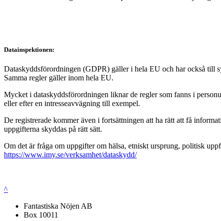
Datainspektionen:
Dataskyddsförordningen (GDPR) gäller i hela EU och har också till syft
Samma regler gäller inom hela EU.
Mycket i dataskyddsförordningen liknar de regler som fanns i personup
eller efter en intresseavvägning till exempel.
De registrerade kommer även i fortsättningen att ha rätt att få infor
uppgifterna skyddas på rätt sätt.
Om det är fråga om uppgifter om hälsa, etniskt ursprung, politisk uppf
https://www.imy.se/verksamhet/dataskydd/
^
Fantastiska Nöjen AB
Box 10011