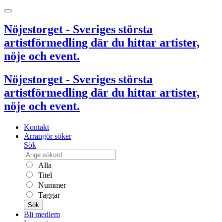
Nöjestorget - Sveriges största
artistförmedling där du hittar artister,
nöje och event.
Nöjestorget - Sveriges största
artistförmedling där du hittar artister,
nöje och event.
Kontakt
Arrangör söker
Sök
Alla
Titel
Nummer
Taggar
Sök
Bli medlem