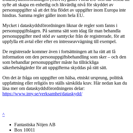
syfte att skapa en enhetlig och likvärdig nivå för skyddet av
personuppgifter så att det fria flödet av uppgifter inom Europa inte
hindras. Samma regler gäller inom hela EU.
Mycket i dataskyddsförordningen liknar de regler som fanns i
personuppgiftslagen. På samma sätt som idag får man behandla
personuppgifter med stöd av samtycke från de registrerade, för att
uppfylla ett avtal eller efter en intresseavvägning till exempel.
De registrerade kommer även i fortsättningen att ha rätt att få
information om den personuppgiftsbehandling som sker – och den
som behandlar personuppgifter måste ha tillräckliga
säkerhetsåtgärder för att uppgifterna skyddas på rätt sätt.
Om det är fråga om uppgifter om hälsa, etniskt ursprung, politisk
uppfattning eller religiös tro ställs särskilda krav. Här nedan kan du
läsa mer om dataskyddsförordningens delar:
https://www.imy.se/verksamhet/dataskydd/
^
Fantastiska Nöjen AB
Box 10011