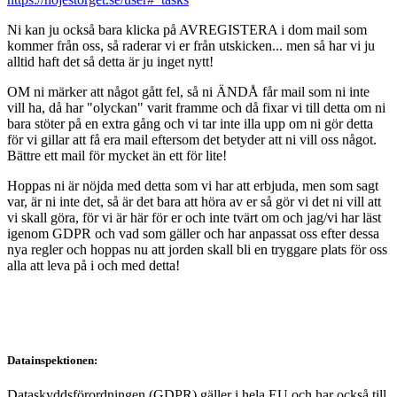
Ni kan ju också bara klicka på AVREGISTERA i dom mail som
kommer från oss, så raderar vi er från utskicken... men så har vi ju
alltid haft det så detta är ju inget nytt!
OM ni märker att något gått fel, så ni ÄNDÅ får mail som ni inte
vill ha, då har "olyckan" varit framme och då fixar vi till detta om ni
bara stöter på en extra gång och vi tar inte illa upp om ni gör detta
för vi gillar att få era mail eftersom det betyder att ni vill oss något.
Bättre ett mail för mycket än ett för lite!
Hoppas ni är nöjda med detta som vi har att erbjuda, men som sagt
var, är ni inte det, så är det bara att höra av er så gör vi det ni vill att
vi skall göra, för vi är här för er och inte tvärt om och jag/vi har läst
igenom GDPR och vad som gäller och har anpassat oss efter dessa
nya regler och hoppas nu att jorden skall bli en tryggare plats för oss
alla att leva på i och med detta!
Datainspektionen:
Dataskyddsförordningen (GDPR) gäller i hela EU och har också till