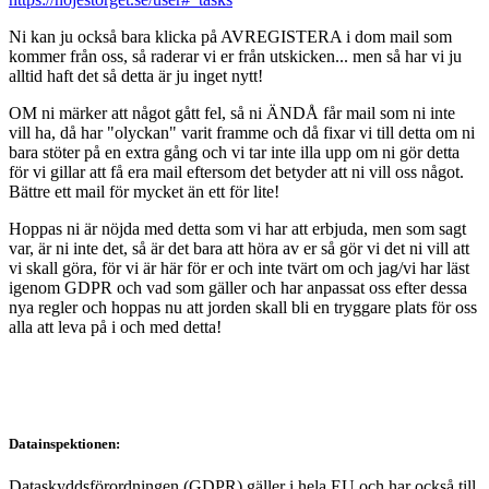
Ni kan ju också bara klicka på AVREGISTERA i dom mail som
kommer från oss, så raderar vi er från utskicken... men så har vi ju
alltid haft det så detta är ju inget nytt!
OM ni märker att något gått fel, så ni ÄNDÅ får mail som ni inte
vill ha, då har "olyckan" varit framme och då fixar vi till detta om ni
bara stöter på en extra gång och vi tar inte illa upp om ni gör detta
för vi gillar att få era mail eftersom det betyder att ni vill oss något.
Bättre ett mail för mycket än ett för lite!
Hoppas ni är nöjda med detta som vi har att erbjuda, men som sagt
var, är ni inte det, så är det bara att höra av er så gör vi det ni vill att
vi skall göra, för vi är här för er och inte tvärt om och jag/vi har läst
igenom GDPR och vad som gäller och har anpassat oss efter dessa
nya regler och hoppas nu att jorden skall bli en tryggare plats för oss
alla att leva på i och med detta!
Datainspektionen:
Dataskyddsförordningen (GDPR) gäller i hela EU och har också till