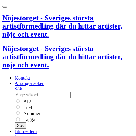
Nöjestorget - Sveriges största
artistförmedling där du hittar artister,
nöje och event.
Nöjestorget - Sveriges största
artistförmedling där du hittar artister,
nöje och event.
Kontakt
Arrangör söker
Sök
Alla
Titel
Nummer
Taggar
Sök
Bli medlem