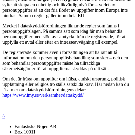
syfte att skapa en enhetlig och likvärdig nivå för skyddet av
personuppgifter så att det fria flödet av uppgifter inom Europa inte
hindras. Samma regler gäller inom hela EU.
Mycket i dataskyddsförordningen liknar de regler som fanns i
personuppgiftslagen. På samma sätt som idag får man behandla
personuppgifter med stöd av samtycke från de registrerade, för att
uppfylla ett avtal eller efter en intresseavvägning till exempel.
De registrerade kommer även i fortsättningen att ha rätt att få
information om den personuppgiftsbehandling som sker – och den
som behandlar personuppgifter måste ha tillräckliga
säkerhetsåtgärder för att uppgifterna skyddas på rätt sätt.
Om det är fråga om uppgifter om hälsa, etniskt ursprung, politisk
uppfattning eller religiös tro ställs särskilda krav. Här nedan kan du
läsa mer om dataskyddsförordningens delar:
https://www.imy.se/verksamhet/dataskydd/
^
Fantastiska Nöjen AB
Box 10011