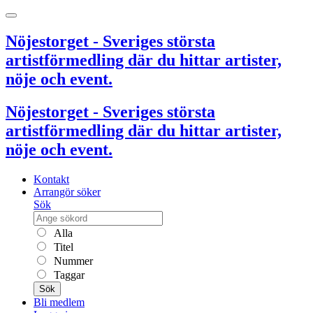
Nöjestorget - Sveriges största
artistförmedling där du hittar artister,
nöje och event.
Nöjestorget - Sveriges största
artistförmedling där du hittar artister,
nöje och event.
Kontakt
Arrangör söker
Sök
Alla
Titel
Nummer
Taggar
Sök
Bli medlem