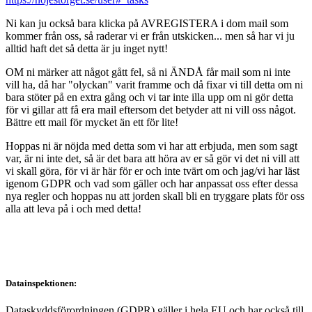
Ni kan ju också bara klicka på AVREGISTERA i dom mail som
kommer från oss, så raderar vi er från utskicken... men så har vi ju
alltid haft det så detta är ju inget nytt!
OM ni märker att något gått fel, så ni ÄNDÅ får mail som ni inte
vill ha, då har "olyckan" varit framme och då fixar vi till detta om ni
bara stöter på en extra gång och vi tar inte illa upp om ni gör detta
för vi gillar att få era mail eftersom det betyder att ni vill oss något.
Bättre ett mail för mycket än ett för lite!
Hoppas ni är nöjda med detta som vi har att erbjuda, men som sagt
var, är ni inte det, så är det bara att höra av er så gör vi det ni vill att
vi skall göra, för vi är här för er och inte tvärt om och jag/vi har läst
igenom GDPR och vad som gäller och har anpassat oss efter dessa
nya regler och hoppas nu att jorden skall bli en tryggare plats för oss
alla att leva på i och med detta!
Datainspektionen:
Dataskyddsförordningen (GDPR) gäller i hela EU och har också till