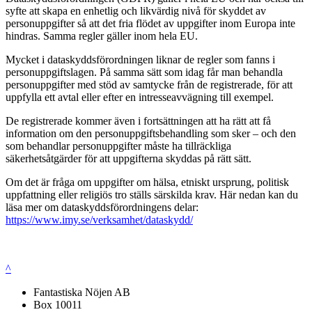
syfte att skapa en enhetlig och likvärdig nivå för skyddet av
personuppgifter så att det fria flödet av uppgifter inom Europa inte
hindras. Samma regler gäller inom hela EU.
Mycket i dataskyddsförordningen liknar de regler som fanns i
personuppgiftslagen. På samma sätt som idag får man behandla
personuppgifter med stöd av samtycke från de registrerade, för att
uppfylla ett avtal eller efter en intresseavvägning till exempel.
De registrerade kommer även i fortsättningen att ha rätt att få
information om den personuppgiftsbehandling som sker – och den
som behandlar personuppgifter måste ha tillräckliga
säkerhetsåtgärder för att uppgifterna skyddas på rätt sätt.
Om det är fråga om uppgifter om hälsa, etniskt ursprung, politisk
uppfattning eller religiös tro ställs särskilda krav. Här nedan kan du
läsa mer om dataskyddsförordningens delar:
https://www.imy.se/verksamhet/dataskydd/
^
Fantastiska Nöjen AB
Box 10011