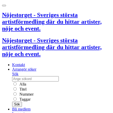
Nöjestorget - Sveriges största
artistförmedling där du hittar artister,
nöje och event.
Nöjestorget - Sveriges största
artistförmedling där du hittar artister,
nöje och event.
Kontakt
Arrangör söker
Sök
Alla
Titel
Nummer
Taggar
Sök
Bli medlem