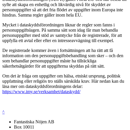
syfte att skapa en enhetlig och likvärdig nivå för skyddet av
personuppgifter så att det fria flödet av uppgifter inom Europa inte
hindras. Samma regler gäller inom hela EU.
Mycket i dataskyddsförordningen liknar de regler som fanns i
personuppgiftslagen. På samma sätt som idag får man behandla
personuppgifter med stöd av samtycke från de registrerade, för att
uppfylla ett avtal eller efter en intresseavvägning till exempel.
De registrerade kommer även i fortsättningen att ha rätt att få
information om den personuppgiftsbehandling som sker – och den
som behandlar personuppgifter måste ha tillräckliga
säkerhetsåtgärder för att uppgifterna skyddas på rätt sätt.
Om det är fråga om uppgifter om hälsa, etniskt ursprung, politisk
uppfattning eller religiös tro ställs särskilda krav. Här nedan kan du
läsa mer om dataskyddsförordningens delar:
https://www.imy.se/verksamhet/dataskydd/
^
Fantastiska Nöjen AB
Box 10011