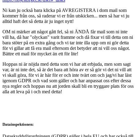
Ni kan ju också bara klicka på AVREGISTERA i dom mail som
kommer från oss, så raderar vi er från utskicken... men så har vi ju
alltid haft det så detta är ju inget nytt!
OM ni märker att något gått fel, så ni ÄNDÅ får mail som ni inte
vill ha, då har "olyckan" varit framme och då fixar vi till detta om ni
bara stöter på en extra gång och vi tar inte illa upp om ni gör detta
för vi gillar att få era mail eftersom det betyder att ni vill oss något.
Bättre ett mail för mycket än ett för lite!
Hoppas ni är nöjda med detta som vi har att erbjuda, men som sagt
var, är ni inte det, så är det bara att höra av er så gör vi det ni vill att
vi skall göra, för vi är här för er och inte tvärt om och jag/vi har läst
igenom GDPR och vad som gäller och har anpassat oss efter dessa
nya regler och hoppas nu att jorden skall bli en tryggare plats för oss
alla att leva på i och med detta!
Datainspektionen:
Dataskyddsförordningen (GDPR) gäller i hela EU och har också till