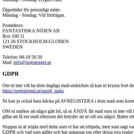
Öppettider för personligt möte:
Måndag - Söndag: Vid förfrågan.
Postadress:
FANTASTISKA NÖJEN AB
Box 100 11
121 26 STOCKHOLM-GLOBEN
SWEDEN
Telefon: 08-19 50 50
Mail:
info@nojestorget.se
GDPR
Om ni inte vill ha dom dagliga mail-utskicken så kan ni kryssa bort des
https://nojestorget.se/user#_tasks
Ni kan ju också bara klicka på AVREGISTERA i dom mail som kommer från 
OM ni märker att något gått fel, så ni ÄNDÅ får mail som ni inte vill ha
gillar att få era mail eftersom det betyder att ni vill oss något. Bättre et
Hoppas ni är nöjda med detta som vi har att erbjuda, men som sagt var, är 
GDPR och vad som gäller och har anpassat oss efter dessa nya regler och