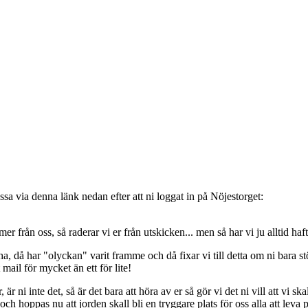
sa via denna länk nedan efter att ni loggat in på Nöjestorget:
oss, så raderar vi er från utskicken... men så har vi ju alltid haft de
, då har "olyckan" varit framme och då fixar vi till detta om ni bara stöt
t mail för mycket än ett för lite!
ni inte det, så är det bara att höra av er så gör vi det ni vill att vi ska
 hoppas nu att jorden skall bli en tryggare plats för oss alla att leva 