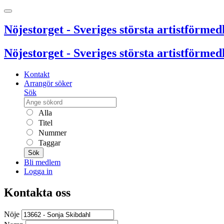
Nöjestorget - Sveriges största artistförmedl
Nöjestorget - Sveriges största artistförmedl
Kontakt
Arrangör söker
Sök
Alla
Titel
Nummer
Taggar
Sök
Bli medlem
Logga in
Kontakta oss
Nöje