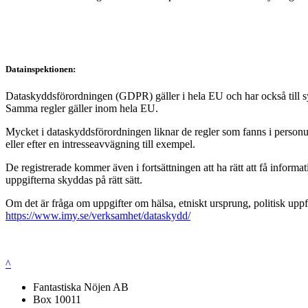
Datainspektionen:
Dataskyddsförordningen (GDPR) gäller i hela EU och har också till syft
Samma regler gäller inom hela EU.
Mycket i dataskyddsförordningen liknar de regler som fanns i personup
eller efter en intresseavvägning till exempel.
De registrerade kommer även i fortsättningen att ha rätt att få infor
uppgifterna skyddas på rätt sätt.
Om det är fråga om uppgifter om hälsa, etniskt ursprung, politisk uppf
https://www.imy.se/verksamhet/dataskydd/
^
Fantastiska Nöjen AB
Box 10011