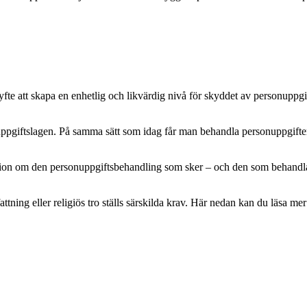
e att skapa en enhetlig och likvärdig nivå för skyddet av personuppgifte
pgiftslagen. På samma sätt som idag får man behandla personuppgifter m
mation om den personuppgiftsbehandling som sker – och den som behandlar 
attning eller religiös tro ställs särskilda krav. Här nedan kan du läsa 