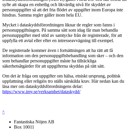
syfte att skapa en enhetlig och likvärdig nivå för skyddet av
personuppgifter så att det fria flödet av uppgifter inom Europa inte
hindras. Samma regler gäller inom hela EU.
Mycket i dataskyddsförordningen liknar de regler som fanns i
personuppgiftslagen. På samma sätt som idag får man behandla
personuppgifter med stöd av samtycke från de registrerade, för att
uppfylla ett avtal eller efter en intresseavvägning till exempel.
De registrerade kommer även i fortsättningen att ha rätt att få
information om den personuppgiftsbehandling som sker – och den
som behandlar personuppgifter måste ha tillräckliga
säkerhetsåtgärder för att uppgifterna skyddas på rätt sätt.
Om det är fråga om uppgifter om hälsa, etniskt ursprung, politisk
uppfattning eller religiös tro ställs särskilda krav. Här nedan kan du
läsa mer om dataskyddsförordningens delar:
https://www.imy.se/verksamhet/dataskydd/
^
Fantastiska Nöjen AB
Box 10011