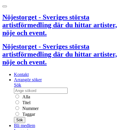
Nöjestorget - Sveriges största
artistförmedling där du hittar artister,
nöje och event.
Nöjestorget - Sveriges största
artistförmedling där du hittar artister,
nöje och event.
Kontakt
Arrangör söker
Sök
Alla
Titel
Nummer
Taggar
Sök
Bli medlem