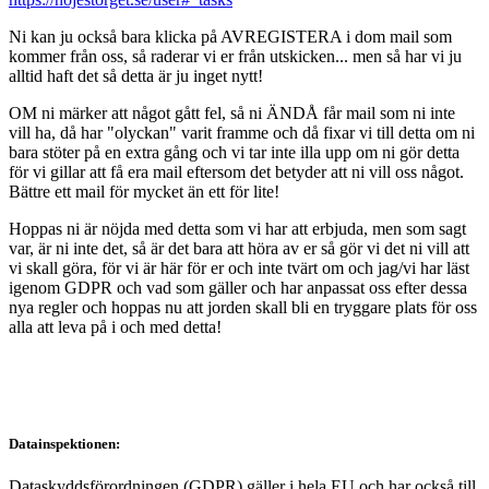
Ni kan ju också bara klicka på AVREGISTERA i dom mail som
kommer från oss, så raderar vi er från utskicken... men så har vi ju
alltid haft det så detta är ju inget nytt!
OM ni märker att något gått fel, så ni ÄNDÅ får mail som ni inte
vill ha, då har "olyckan" varit framme och då fixar vi till detta om ni
bara stöter på en extra gång och vi tar inte illa upp om ni gör detta
för vi gillar att få era mail eftersom det betyder att ni vill oss något.
Bättre ett mail för mycket än ett för lite!
Hoppas ni är nöjda med detta som vi har att erbjuda, men som sagt
var, är ni inte det, så är det bara att höra av er så gör vi det ni vill att
vi skall göra, för vi är här för er och inte tvärt om och jag/vi har läst
igenom GDPR och vad som gäller och har anpassat oss efter dessa
nya regler och hoppas nu att jorden skall bli en tryggare plats för oss
alla att leva på i och med detta!
Datainspektionen:
Dataskyddsförordningen (GDPR) gäller i hela EU och har också till