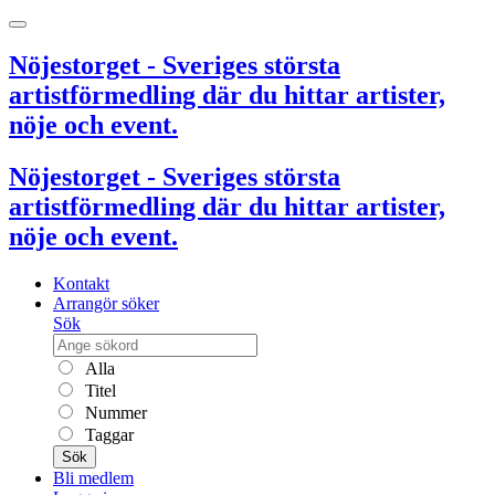
Nöjestorget - Sveriges största
artistförmedling där du hittar artister,
nöje och event.
Nöjestorget - Sveriges största
artistförmedling där du hittar artister,
nöje och event.
Kontakt
Arrangör söker
Sök
Alla
Titel
Nummer
Taggar
Sök
Bli medlem