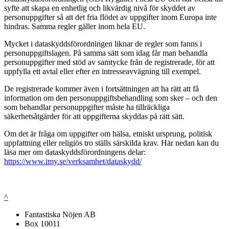
syfte att skapa en enhetlig och likvärdig nivå för skyddet av
personuppgifter så att det fria flödet av uppgifter inom Europa inte
hindras. Samma regler gäller inom hela EU.
Mycket i dataskyddsförordningen liknar de regler som fanns i
personuppgiftslagen. På samma sätt som idag får man behandla
personuppgifter med stöd av samtycke från de registrerade, för att
uppfylla ett avtal eller efter en intresseavvägning till exempel.
De registrerade kommer även i fortsättningen att ha rätt att få
information om den personuppgiftsbehandling som sker – och den
som behandlar personuppgifter måste ha tillräckliga
säkerhetsåtgärder för att uppgifterna skyddas på rätt sätt.
Om det är fråga om uppgifter om hälsa, etniskt ursprung, politisk
uppfattning eller religiös tro ställs särskilda krav. Här nedan kan du
läsa mer om dataskyddsförordningens delar:
https://www.imy.se/verksamhet/dataskydd/
^
Fantastiska Nöjen AB
Box 10011