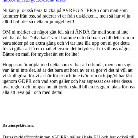
Ni kan ju också bara klicka på AVREGISTERA i dom mail som
kommer från oss, så raderar vi er från utskicken... men så har vi ju
alltid haft det så detta är ju inget nytt!
OM ni märker att något gått fel, så ni ÄNDÅ får mail som ni inte
vill ha, då har "olyckan" varit framme och då fixar vi till detta om ni
bara stöter på en extra gång och vi tar inte illa upp om ni gör detta
för vi gillar att få era mail eftersom det betyder att ni vill oss något.
Bättre ett mail för mycket än ett för lite!
Hoppas ni är nöjda med detta som vi har att erbjuda, men som sagt
var, är ni inte det, så är det bara att höra av er så gör vi det ni vill att
vi skall göra, för vi är här för er och inte tvärt om och jag/vi har läst
igenom GDPR och vad som gäller och har anpassat oss efter dessa
nya regler och hoppas nu att jorden skall bli en tryggare plats för oss
alla att leva på i och med detta!
Datainspektionen:
Dataskyddsförordningen (GDPR) gäller i hela EU och har också till