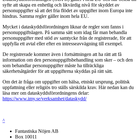
syfte att skapa en enhetlig och likvärdig nivå för skyddet av
personuppgifter så att det fria flödet av uppgifter inom Europa inte
hindras. Samma regler gäller inom hela EU.
Mycket i dataskyddsförordningen liknar de regler som fanns i
personuppgiftslagen. På samma sätt som idag får man behandla
personuppgifter med stöd av samtycke från de registrerade, för att
uppfylla ett avtal eller efter en intresseavvägning till exempel.
De registrerade kommer även i fortsättningen att ha rätt att få
information om den personuppgiftsbehandling som sker – och den
som behandlar personuppgifter måste ha tillräckliga
säkerhetsåtgärder för att uppgifterna skyddas på rätt sätt.
Om det är fråga om uppgifter om hälsa, etniskt ursprung, politisk
uppfattning eller religiös tro ställs särskilda krav. Här nedan kan du
läsa mer om dataskyddsförordningens delar:
https://www.imy.se/verksamhet/dataskydd/
^
Fantastiska Nöjen AB
Box 10011