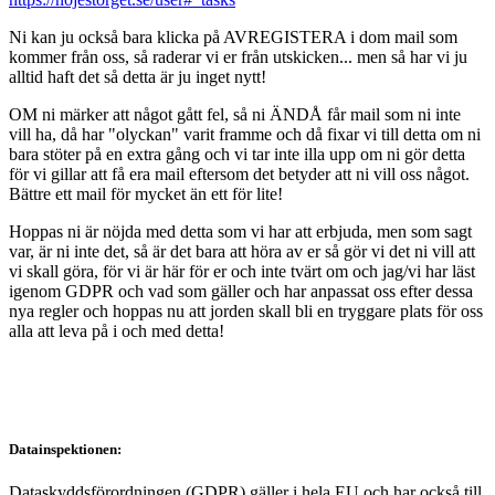
Ni kan ju också bara klicka på AVREGISTERA i dom mail som
kommer från oss, så raderar vi er från utskicken... men så har vi ju
alltid haft det så detta är ju inget nytt!
OM ni märker att något gått fel, så ni ÄNDÅ får mail som ni inte
vill ha, då har "olyckan" varit framme och då fixar vi till detta om ni
bara stöter på en extra gång och vi tar inte illa upp om ni gör detta
för vi gillar att få era mail eftersom det betyder att ni vill oss något.
Bättre ett mail för mycket än ett för lite!
Hoppas ni är nöjda med detta som vi har att erbjuda, men som sagt
var, är ni inte det, så är det bara att höra av er så gör vi det ni vill att
vi skall göra, för vi är här för er och inte tvärt om och jag/vi har läst
igenom GDPR och vad som gäller och har anpassat oss efter dessa
nya regler och hoppas nu att jorden skall bli en tryggare plats för oss
alla att leva på i och med detta!
Datainspektionen:
Dataskyddsförordningen (GDPR) gäller i hela EU och har också till