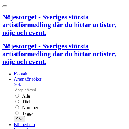
Nöjestorget - Sveriges största
artistförmedling där du hittar artister,
nöje och event.
Nöjestorget - Sveriges största
artistförmedling där du hittar artister,
nöje och event.
Kontakt
Arrangör söker
Sök
Alla
Titel
Nummer
Taggar
Sök
Bli medlem