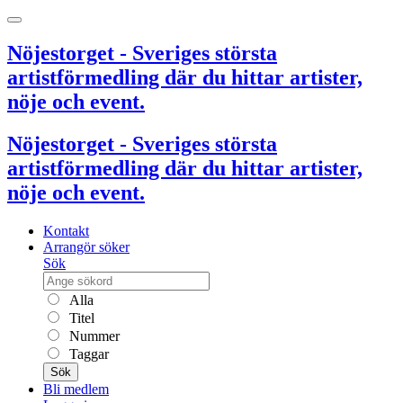
Nöjestorget - Sveriges största
artistförmedling där du hittar artister,
nöje och event.
Nöjestorget - Sveriges största
artistförmedling där du hittar artister,
nöje och event.
Kontakt
Arrangör söker
Sök
Alla
Titel
Nummer
Taggar
Sök
Bli medlem