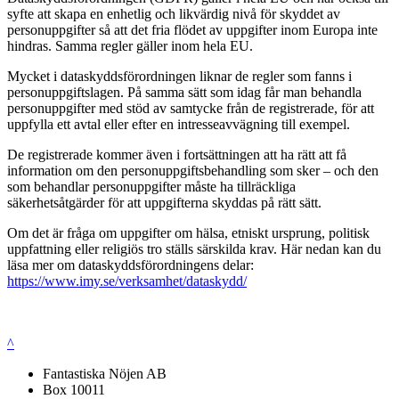
syfte att skapa en enhetlig och likvärdig nivå för skyddet av
personuppgifter så att det fria flödet av uppgifter inom Europa inte
hindras. Samma regler gäller inom hela EU.
Mycket i dataskyddsförordningen liknar de regler som fanns i
personuppgiftslagen. På samma sätt som idag får man behandla
personuppgifter med stöd av samtycke från de registrerade, för att
uppfylla ett avtal eller efter en intresseavvägning till exempel.
De registrerade kommer även i fortsättningen att ha rätt att få
information om den personuppgiftsbehandling som sker – och den
som behandlar personuppgifter måste ha tillräckliga
säkerhetsåtgärder för att uppgifterna skyddas på rätt sätt.
Om det är fråga om uppgifter om hälsa, etniskt ursprung, politisk
uppfattning eller religiös tro ställs särskilda krav. Här nedan kan du
läsa mer om dataskyddsförordningens delar:
https://www.imy.se/verksamhet/dataskydd/
^
Fantastiska Nöjen AB
Box 10011