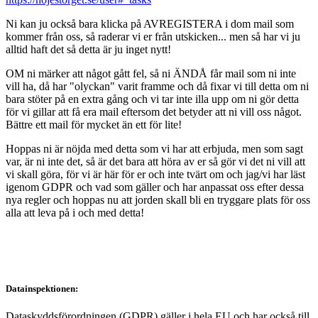
Ni kan ju också bara klicka på AVREGISTERA i dom mail som
kommer från oss, så raderar vi er från utskicken... men så har vi ju
alltid haft det så detta är ju inget nytt!
OM ni märker att något gått fel, så ni ÄNDÅ får mail som ni inte
vill ha, då har "olyckan" varit framme och då fixar vi till detta om ni
bara stöter på en extra gång och vi tar inte illa upp om ni gör detta
för vi gillar att få era mail eftersom det betyder att ni vill oss något.
Bättre ett mail för mycket än ett för lite!
Hoppas ni är nöjda med detta som vi har att erbjuda, men som sagt
var, är ni inte det, så är det bara att höra av er så gör vi det ni vill att
vi skall göra, för vi är här för er och inte tvärt om och jag/vi har läst
igenom GDPR och vad som gäller och har anpassat oss efter dessa
nya regler och hoppas nu att jorden skall bli en tryggare plats för oss
alla att leva på i och med detta!
Datainspektionen:
Dataskyddsförordningen (GDPR) gäller i hela EU och har också till