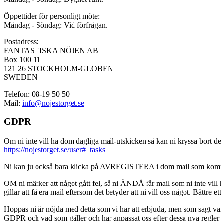
Öppettider för personligt möte:
Måndag - Söndag: Vid förfrågan.
Postadress:
FANTASTISKA NÖJEN AB
Box 100 11
121 26 STOCKHOLM-GLOBEN
SWEDEN
Telefon: 08-19 50 50
Mail:
info@nojestorget.se
GDPR
Om ni inte vill ha dom dagliga mail-utskicken så kan ni kryssa bort des
https://nojestorget.se/user#_tasks
Ni kan ju också bara klicka på AVREGISTERA i dom mail som kommer från 
OM ni märker att något gått fel, så ni ÄNDÅ får mail som ni inte vill ha
gillar att få era mail eftersom det betyder att ni vill oss något. Bättre et
Hoppas ni är nöjda med detta som vi har att erbjuda, men som sagt var, är 
GDPR och vad som gäller och har anpassat oss efter dessa nya regler och