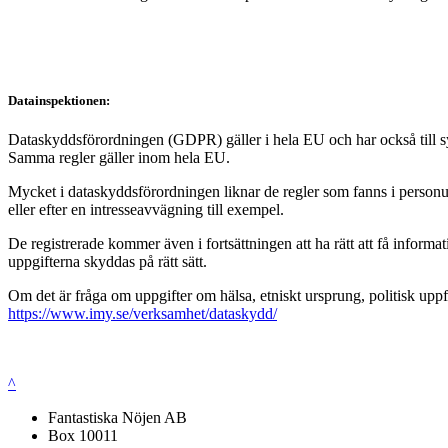
Datainspektionen:
Dataskyddsförordningen (GDPR) gäller i hela EU och har också till syft
Samma regler gäller inom hela EU.
Mycket i dataskyddsförordningen liknar de regler som fanns i personup
eller efter en intresseavvägning till exempel.
De registrerade kommer även i fortsättningen att ha rätt att få infor
uppgifterna skyddas på rätt sätt.
Om det är fråga om uppgifter om hälsa, etniskt ursprung, politisk uppf
https://www.imy.se/verksamhet/dataskydd/
^
Fantastiska Nöjen AB
Box 10011