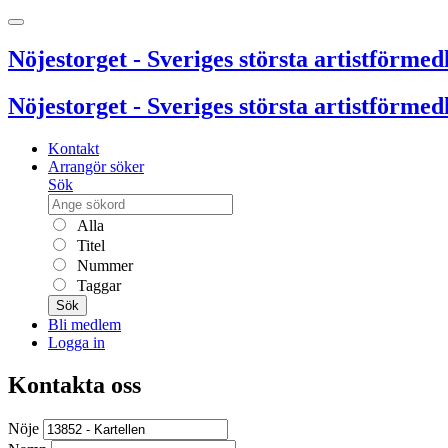
Nöjestorget - Sveriges största artistförmedl
Nöjestorget - Sveriges största artistförmedl
Kontakt
Arrangör söker
Sök
Alla
Titel
Nummer
Taggar
Sök
Bli medlem
Logga in
Kontakta oss
Nöje