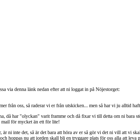
sa via denna länk nedan efter att ni loggat in på Nöjestorget:
oss, så raderar vi er från utskicken... men så har vi ju alltid haft de
, då har "olyckan" varit framme och då fixar vi till detta om ni bara stöt
t mail för mycket än ett för lite!
ni inte det, så är det bara att höra av er så gör vi det ni vill att vi ska
 hoppas nu att jorden skall bli en tryggare plats för oss alla att leva 