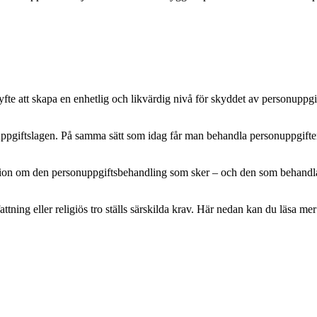
e att skapa en enhetlig och likvärdig nivå för skyddet av personuppgifte
pgiftslagen. På samma sätt som idag får man behandla personuppgifter m
mation om den personuppgiftsbehandling som sker – och den som behandlar 
attning eller religiös tro ställs särskilda krav. Här nedan kan du läsa 