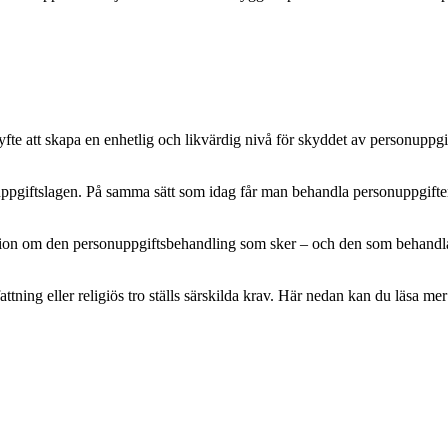
e att skapa en enhetlig och likvärdig nivå för skyddet av personuppgifte
pgiftslagen. På samma sätt som idag får man behandla personuppgifter m
mation om den personuppgiftsbehandling som sker – och den som behandlar 
attning eller religiös tro ställs särskilda krav. Här nedan kan du läsa 