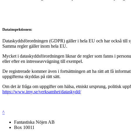
Datainspektionen:
Dataskyddsförordningen (GDPR) gäller i hela EU och har också till syft
Samma regler gäller inom hela EU.
Mycket i dataskyddsförordningen liknar de regler som fanns i personup
eller efter en intresseavvägning till exempel.
De registrerade kommer även i fortsättningen att ha rätt att få infor
uppgifterna skyddas på rätt sätt.
Om det är fråga om uppgifter om hälsa, etniskt ursprung, politisk uppf
https://www.imy.se/verksamhet/dataskydd/
^
Fantastiska Nöjen AB
Box 10011