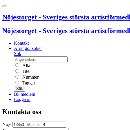
Nöjestorget - Sveriges största artistförmedl
Nöjestorget - Sveriges största artistförmedl
Kontakt
Arrangör söker
Sök
Alla
Titel
Nummer
Taggar
Sök
Bli medlem
Logga in
Kontakta oss
Nöje