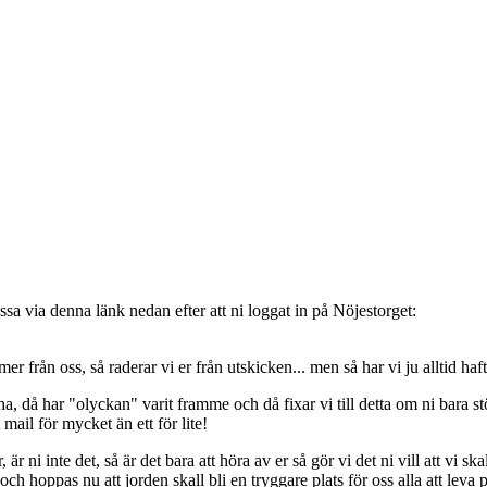
sa via denna länk nedan efter att ni loggat in på Nöjestorget:
oss, så raderar vi er från utskicken... men så har vi ju alltid haft de
, då har "olyckan" varit framme och då fixar vi till detta om ni bara stöt
t mail för mycket än ett för lite!
ni inte det, så är det bara att höra av er så gör vi det ni vill att vi ska
 hoppas nu att jorden skall bli en tryggare plats för oss alla att leva 