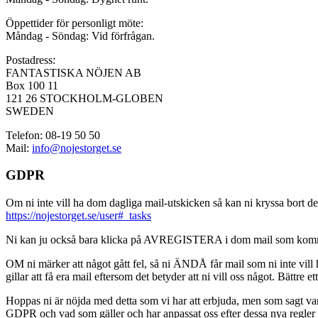
Öppettider för personligt möte:
Måndag - Söndag: Vid förfrågan.
Postadress:
FANTASTISKA NÖJEN AB
Box 100 11
121 26 STOCKHOLM-GLOBEN
SWEDEN
Telefon: 08-19 50 50
Mail:
info@nojestorget.se
GDPR
Om ni inte vill ha dom dagliga mail-utskicken så kan ni kryssa bort des
https://nojestorget.se/user#_tasks
Ni kan ju också bara klicka på AVREGISTERA i dom mail som kommer från 
OM ni märker att något gått fel, så ni ÄNDÅ får mail som ni inte vill ha
gillar att få era mail eftersom det betyder att ni vill oss något. Bättre et
Hoppas ni är nöjda med detta som vi har att erbjuda, men som sagt var, är 
GDPR och vad som gäller och har anpassat oss efter dessa nya regler och