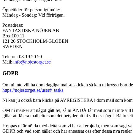
Öppettider för personligt möte:
Måndag - Söndag: Vid förfrågan.
Postadress:
FANTASTISKA NÖJEN AB
Box 100 11
121 26 STOCKHOLM-GLOBEN
SWEDEN
Telefon: 08-19 50 50
Mail:
info@nojestorget.se
GDPR
Om ni inte vill ha dom dagliga mail-utskicken så kan ni kryssa bort des
https://nojestorget.se/user#_tasks
Ni kan ju också bara klicka på AVREGISTERA i dom mail som kommer från 
OM ni märker att något gått fel, så ni ÄNDÅ får mail som ni inte vill ha
gillar att få era mail eftersom det betyder att ni vill oss något. Bättre et
Hoppas ni är nöjda med detta som vi har att erbjuda, men som sagt var, är 
GDPR och vad som gäller och har anpassat oss efter dessa nya regler och