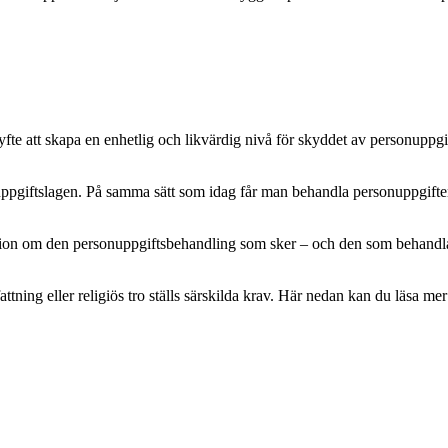
e att skapa en enhetlig och likvärdig nivå för skyddet av personuppgifte
pgiftslagen. På samma sätt som idag får man behandla personuppgifter m
mation om den personuppgiftsbehandling som sker – och den som behandlar 
attning eller religiös tro ställs särskilda krav. Här nedan kan du läsa 