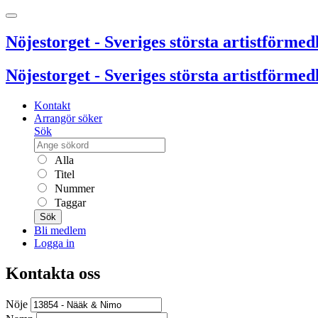
Nöjestorget - Sveriges största artistförmedl
Nöjestorget - Sveriges största artistförmedl
Kontakt
Arrangör söker
Sök
Alla
Titel
Nummer
Taggar
Sök
Bli medlem
Logga in
Kontakta oss
Nöje