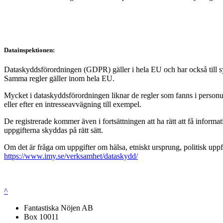
Datainspektionen:
Dataskyddsförordningen (GDPR) gäller i hela EU och har också till syft
Samma regler gäller inom hela EU.
Mycket i dataskyddsförordningen liknar de regler som fanns i personup
eller efter en intresseavvägning till exempel.
De registrerade kommer även i fortsättningen att ha rätt att få infor
uppgifterna skyddas på rätt sätt.
Om det är fråga om uppgifter om hälsa, etniskt ursprung, politisk uppf
https://www.imy.se/verksamhet/dataskydd/
^
Fantastiska Nöjen AB
Box 10011