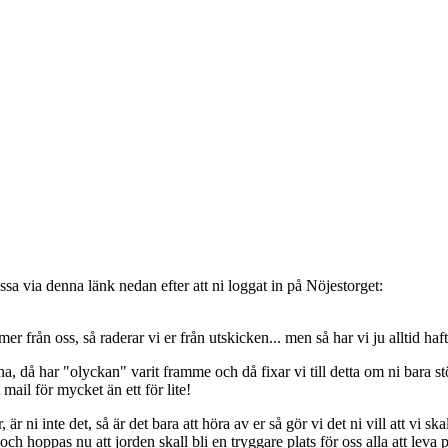
sa via denna länk nedan efter att ni loggat in på Nöjestorget:
oss, så raderar vi er från utskicken... men så har vi ju alltid haft de
, då har "olyckan" varit framme och då fixar vi till detta om ni bara stöt
t mail för mycket än ett för lite!
ni inte det, så är det bara att höra av er så gör vi det ni vill att vi ska
 hoppas nu att jorden skall bli en tryggare plats för oss alla att leva 