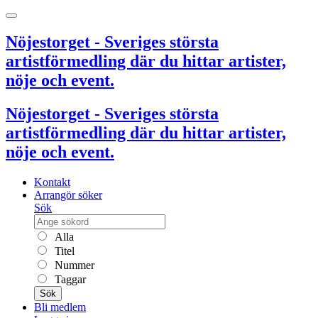
Nöjestorget - Sveriges största
artistförmedling där du hittar artister,
nöje och event.
Nöjestorget - Sveriges största
artistförmedling där du hittar artister,
nöje och event.
Kontakt
Arrangör söker
Sök
Alla
Titel
Nummer
Taggar
Sök
Bli medlem