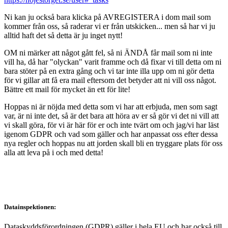
Ni kan ju också bara klicka på AVREGISTERA i dom mail som
kommer från oss, så raderar vi er från utskicken... men så har vi ju
alltid haft det så detta är ju inget nytt!
OM ni märker att något gått fel, så ni ÄNDÅ får mail som ni inte
vill ha, då har "olyckan" varit framme och då fixar vi till detta om ni
bara stöter på en extra gång och vi tar inte illa upp om ni gör detta
för vi gillar att få era mail eftersom det betyder att ni vill oss något.
Bättre ett mail för mycket än ett för lite!
Hoppas ni är nöjda med detta som vi har att erbjuda, men som sagt
var, är ni inte det, så är det bara att höra av er så gör vi det ni vill att
vi skall göra, för vi är här för er och inte tvärt om och jag/vi har läst
igenom GDPR och vad som gäller och har anpassat oss efter dessa
nya regler och hoppas nu att jorden skall bli en tryggare plats för oss
alla att leva på i och med detta!
Datainspektionen:
Dataskyddsförordningen (GDPR) gäller i hela EU och har också till