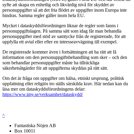
syfte att skapa en enhetlig och likvärdig nivå för skyddet av
personuppgifter så att det fria flödet av uppgifter inom Europa inte
hindras. Samma regler gäller inom hela EU.
Mycket i dataskyddsförordningen liknar de regler som fanns i
personuppgiftslagen. På samma sätt som idag får man behandla
personuppgifter med stöd av samtycke från de registrerade, för att
uppfylla ett avtal eller efter en intresseavvägning till exempel.
De registrerade kommer även i fortsättningen att ha rätt att få
information om den personuppgiftsbehandling som sker – och den
som behandlar personuppgifter måste ha tillräckliga
säkerhetsåtgärder för att uppgifterna skyddas på rätt sätt.
Om det är fråga om uppgifter om hälsa, etniskt ursprung, politisk
uppfattning eller religiös tro ställs särskilda krav. Här nedan kan du
läsa mer om dataskyddsförordningens delar:
https://www.imy.se/verksamhet/dataskydd/
^
Fantastiska Nöjen AB
Box 10011