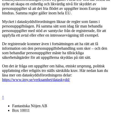
syfte att skapa en enhetlig och likvärdig nivå för skyddet av
personuppgifter så att det fria flödet av uppgifter inom Europa inte
hindras. Samma regler gäller inom hela EU.
Mycket i dataskyddsförordningen liknar de regler som fanns i
personuppgiftslagen. På samma sätt som idag får man behandla
personuppgifter med stöd av samtycke från de registrerade, för att
uppfylla ett avtal eller efter en intresseavvägning till exempel.
De registrerade kommer även i fortsättningen att ha rätt att få
information om den personuppgiftsbehandling som sker – och den
som behandlar personuppgifter måste ha tillräckliga
säkerhetsåtgärder för att uppgifterna skyddas på rätt sätt.
Om det är fråga om uppgifter om hälsa, etniskt ursprung, politisk
uppfattning eller religiös tro ställs särskilda krav. Här nedan kan du
läsa mer om dataskyddsförordningens delar:
https://www.imy.se/verksamhet/dataskydd/
^
Fantastiska Nöjen AB
Box 10011