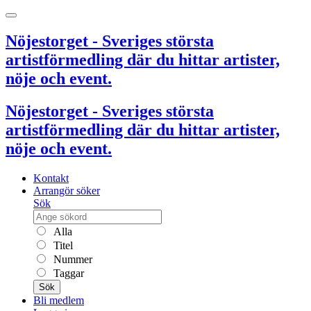
Nöjestorget - Sveriges största
artistförmedling där du hittar artister,
nöje och event.
Nöjestorget - Sveriges största
artistförmedling där du hittar artister,
nöje och event.
Kontakt
Arrangör söker
Sök
Alla
Titel
Nummer
Taggar
Sök
Bli medlem