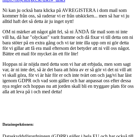
Ni kan ju också bara klicka på AVREGISTERA i dom mail som
kommer från oss, så raderar vi er från utskicken... men så har vi ju
alltid haft det så detta är ju inget nytt!
OM ni märker att något gått fel, så ni ÄNDÅ får mail som ni inte
vill ha, då har "olyckan" varit framme och då fixar vi till detta om ni
bara stöter på en extra gång och vi tar inte illa upp om ni gör detta
för vi gillar att få era mail eftersom det betyder att ni vill oss något.
Bättre ett mail för mycket än ett för lite!
Hoppas ni är nöjda med detta som vi har att erbjuda, men som sagt
var, är ni inte det, så är det bara att höra av er så gör vi det ni vill att
vi skall göra, för vi är här för er och inte tvärt om och jag/vi har läst
igenom GDPR och vad som gäller och har anpassat oss efter dessa
nya regler och hoppas nu att jorden skall bli en tryggare plats för oss
alla att leva på i och med detta!
Datainspektionen:
Dataskyddsförordningen (GDPR) gäller i hela EU och har också till