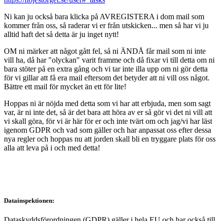
Ni kan ju också bara klicka på AVREGISTERA i dom mail som
kommer från oss, så raderar vi er från utskicken... men så har vi ju
alltid haft det så detta är ju inget nytt!
OM ni märker att något gått fel, så ni ÄNDÅ får mail som ni inte
vill ha, då har "olyckan" varit framme och då fixar vi till detta om ni
bara stöter på en extra gång och vi tar inte illa upp om ni gör detta
för vi gillar att få era mail eftersom det betyder att ni vill oss något.
Bättre ett mail för mycket än ett för lite!
Hoppas ni är nöjda med detta som vi har att erbjuda, men som sagt
var, är ni inte det, så är det bara att höra av er så gör vi det ni vill att
vi skall göra, för vi är här för er och inte tvärt om och jag/vi har läst
igenom GDPR och vad som gäller och har anpassat oss efter dessa
nya regler och hoppas nu att jorden skall bli en tryggare plats för oss
alla att leva på i och med detta!
Datainspektionen:
Dataskyddsförordningen (GDPR) gäller i hela EU och har också till