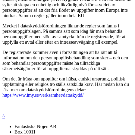
syfte att skapa en enhetlig och likvärdig nivå för skyddet av
personuppgifter så att det fria flödet av uppgifter inom Europa inte
hindras. Samma regler gäller inom hela EU.
Mycket i dataskyddsförordningen liknar de regler som fanns i
personuppgiftslagen. På samma sätt som idag får man behandla
personuppgifter med stöd av samtycke från de registrerade, för att
uppfylla ett avtal eller efter en intresseavvägning till exempel.
De registrerade kommer även i fortsättningen att ha rätt att få
information om den personuppgiftsbehandling som sker – och den
som behandlar personuppgifter måste ha tillräckliga
säkerhetsåtgärder för att uppgifterna skyddas på rätt sätt.
Om det är fråga om uppgifter om hälsa, etniskt ursprung, politisk
uppfattning eller religiös tro ställs särskilda krav. Här nedan kan du
läsa mer om dataskyddsförordningens delar:
https://www.imy.se/verksamhet/dataskydd/
^
Fantastiska Nöjen AB
Box 10011