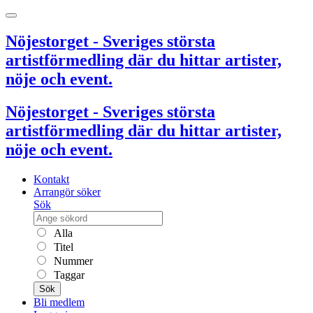
Nöjestorget - Sveriges största
artistförmedling där du hittar artister,
nöje och event.
Nöjestorget - Sveriges största
artistförmedling där du hittar artister,
nöje och event.
Kontakt
Arrangör söker
Sök
Alla
Titel
Nummer
Taggar
Sök
Bli medlem