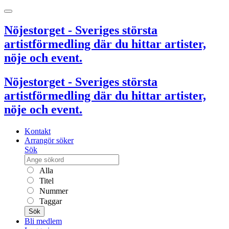
Nöjestorget - Sveriges största
artistförmedling där du hittar artister,
nöje och event.
Nöjestorget - Sveriges största
artistförmedling där du hittar artister,
nöje och event.
Kontakt
Arrangör söker
Sök
Alla
Titel
Nummer
Taggar
Sök
Bli medlem