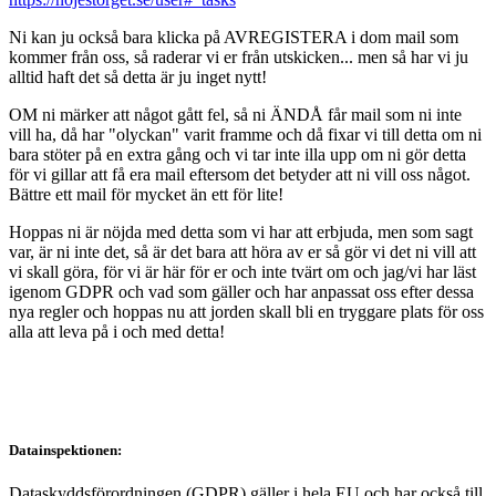
Ni kan ju också bara klicka på AVREGISTERA i dom mail som
kommer från oss, så raderar vi er från utskicken... men så har vi ju
alltid haft det så detta är ju inget nytt!
OM ni märker att något gått fel, så ni ÄNDÅ får mail som ni inte
vill ha, då har "olyckan" varit framme och då fixar vi till detta om ni
bara stöter på en extra gång och vi tar inte illa upp om ni gör detta
för vi gillar att få era mail eftersom det betyder att ni vill oss något.
Bättre ett mail för mycket än ett för lite!
Hoppas ni är nöjda med detta som vi har att erbjuda, men som sagt
var, är ni inte det, så är det bara att höra av er så gör vi det ni vill att
vi skall göra, för vi är här för er och inte tvärt om och jag/vi har läst
igenom GDPR och vad som gäller och har anpassat oss efter dessa
nya regler och hoppas nu att jorden skall bli en tryggare plats för oss
alla att leva på i och med detta!
Datainspektionen:
Dataskyddsförordningen (GDPR) gäller i hela EU och har också till