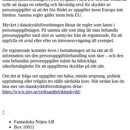
syfte att skapa en enhetlig och likvärdig nivå för skyddet av
personuppgifter så att det fria flödet av uppgifter inom Europa inte
hindras. Samma regler gäller inom hela EU.
Mycket i dataskyddsförordningen liknar de regler som fanns i
personuppgiftslagen. På samma sätt som idag får man behandla
personuppgifter med stöd av samtycke från de registrerade, för att
uppfylla ett avtal eller efter en intresseavvägning till exempel.
De registrerade kommer även i fortsättningen att ha rätt att få
information om den personuppgiftsbehandling som sker – och den
som behandlar personuppgifter måste ha tillräckliga
säkerhetsåtgärder för att uppgifterna skyddas på rätt sätt.
Om det är fråga om uppgifter om hälsa, etniskt ursprung, politisk
uppfattning eller religiös tro ställs särskilda krav. Här nedan kan du
läsa mer om dataskyddsförordningens delar:
https://www.imy.se/verksamhet/dataskydd/
^
Fantastiska Nöjen AB
Box 10011