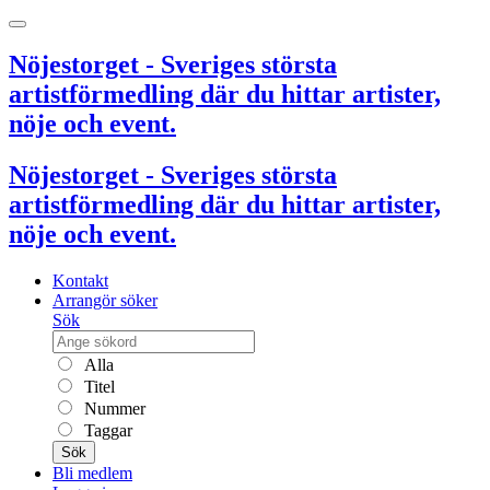
Nöjestorget - Sveriges största
artistförmedling där du hittar artister,
nöje och event.
Nöjestorget - Sveriges största
artistförmedling där du hittar artister,
nöje och event.
Kontakt
Arrangör söker
Sök
Alla
Titel
Nummer
Taggar
Sök
Bli medlem