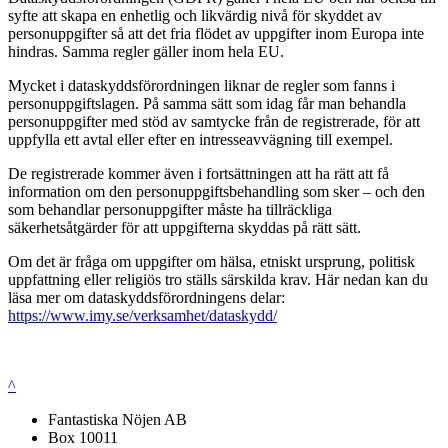
syfte att skapa en enhetlig och likvärdig nivå för skyddet av
personuppgifter så att det fria flödet av uppgifter inom Europa inte
hindras. Samma regler gäller inom hela EU.
Mycket i dataskyddsförordningen liknar de regler som fanns i
personuppgiftslagen. På samma sätt som idag får man behandla
personuppgifter med stöd av samtycke från de registrerade, för att
uppfylla ett avtal eller efter en intresseavvägning till exempel.
De registrerade kommer även i fortsättningen att ha rätt att få
information om den personuppgiftsbehandling som sker – och den
som behandlar personuppgifter måste ha tillräckliga
säkerhetsåtgärder för att uppgifterna skyddas på rätt sätt.
Om det är fråga om uppgifter om hälsa, etniskt ursprung, politisk
uppfattning eller religiös tro ställs särskilda krav. Här nedan kan du
läsa mer om dataskyddsförordningens delar:
https://www.imy.se/verksamhet/dataskydd/
^
Fantastiska Nöjen AB
Box 10011