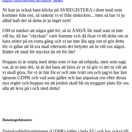
Ni kan ju också bara klicka på AVREGISTERA i dom mail som
kommer från oss, så raderar vi er från utskicken... men så har vi ju
alltid haft det så detta är ju inget nytt!
OM ni märker att något gått fel, så ni ÄNDÅ får mail som ni inte
vill ha, då har "olyckan" varit framme och då fixar vi till detta om ni
bara stöter på en extra gång och vi tar inte illa upp om ni gör detta
för vi gillar att få era mail eftersom det betyder att ni vill oss något.
Bättre ett mail för mycket än ett för lite!
Hoppas ni är nöjda med detta som vi har att erbjuda, men som sagt
var, är ni inte det, så är det bara att höra av er så gör vi det ni vill att
vi skall göra, för vi är här för er och inte tvärt om och jag/vi har läst
igenom GDPR och vad som gäller och har anpassat oss efter dessa
nya regler och hoppas nu att jorden skall bli en tryggare plats för oss
alla att leva på i och med detta!
Datainspektionen:
Dataskyddsförordningen (GDPR) gäller i hela EU och har också till