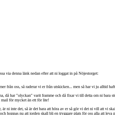
sa via denna länk nedan efter att ni loggat in på Nöjestorget:
oss, så raderar vi er från utskicken... men så har vi ju alltid haft de
, då har "olyckan" varit framme och då fixar vi till detta om ni bara stöt
t mail för mycket än ett för lite!
ni inte det, så är det bara att höra av er så gör vi det ni vill att vi ska
 hoppas nu att jorden skall bli en tryggare plats för oss alla att leva 