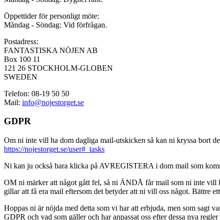
Öppettider för personligt möte:
Måndag - Söndag: Vid förfrågan.
Postadress:
FANTASTISKA NÖJEN AB
Box 100 11
121 26 STOCKHOLM-GLOBEN
SWEDEN
Telefon: 08-19 50 50
Mail:
info@nojestorget.se
GDPR
Om ni inte vill ha dom dagliga mail-utskicken så kan ni kryssa bort des
https://nojestorget.se/user#_tasks
Ni kan ju också bara klicka på AVREGISTERA i dom mail som kommer från 
OM ni märker att något gått fel, så ni ÄNDÅ får mail som ni inte vill ha
gillar att få era mail eftersom det betyder att ni vill oss något. Bättre et
Hoppas ni är nöjda med detta som vi har att erbjuda, men som sagt var, är 
GDPR och vad som gäller och har anpassat oss efter dessa nya regler och