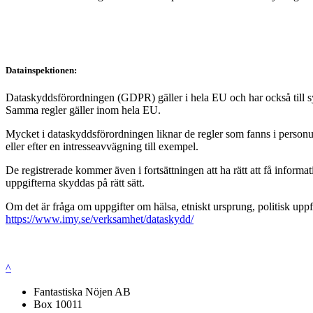
Datainspektionen:
Dataskyddsförordningen (GDPR) gäller i hela EU och har också till syft
Samma regler gäller inom hela EU.
Mycket i dataskyddsförordningen liknar de regler som fanns i personup
eller efter en intresseavvägning till exempel.
De registrerade kommer även i fortsättningen att ha rätt att få infor
uppgifterna skyddas på rätt sätt.
Om det är fråga om uppgifter om hälsa, etniskt ursprung, politisk uppf
https://www.imy.se/verksamhet/dataskydd/
^
Fantastiska Nöjen AB
Box 10011