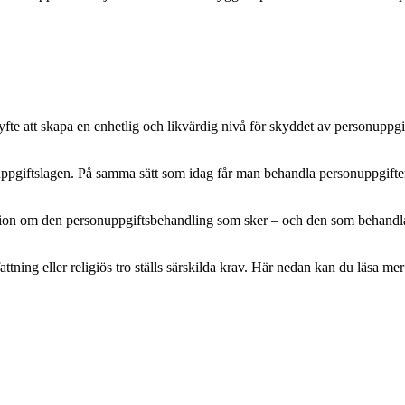
e att skapa en enhetlig och likvärdig nivå för skyddet av personuppgifte
pgiftslagen. På samma sätt som idag får man behandla personuppgifter m
mation om den personuppgiftsbehandling som sker – och den som behandlar 
attning eller religiös tro ställs särskilda krav. Här nedan kan du läsa 