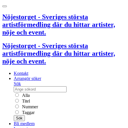
Nöjestorget - Sveriges största
artistförmedling där du hittar artister,
nöje och event.
Nöjestorget - Sveriges största
artistförmedling där du hittar artister,
nöje och event.
Kontakt
Arrangör söker
Sök
Alla
Titel
Nummer
Taggar
Sök
Bli medlem