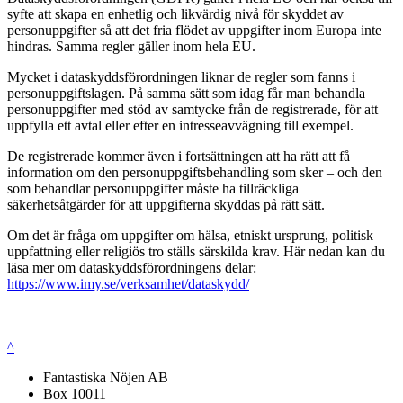
syfte att skapa en enhetlig och likvärdig nivå för skyddet av
personuppgifter så att det fria flödet av uppgifter inom Europa inte
hindras. Samma regler gäller inom hela EU.
Mycket i dataskyddsförordningen liknar de regler som fanns i
personuppgiftslagen. På samma sätt som idag får man behandla
personuppgifter med stöd av samtycke från de registrerade, för att
uppfylla ett avtal eller efter en intresseavvägning till exempel.
De registrerade kommer även i fortsättningen att ha rätt att få
information om den personuppgiftsbehandling som sker – och den
som behandlar personuppgifter måste ha tillräckliga
säkerhetsåtgärder för att uppgifterna skyddas på rätt sätt.
Om det är fråga om uppgifter om hälsa, etniskt ursprung, politisk
uppfattning eller religiös tro ställs särskilda krav. Här nedan kan du
läsa mer om dataskyddsförordningens delar:
https://www.imy.se/verksamhet/dataskydd/
^
Fantastiska Nöjen AB
Box 10011