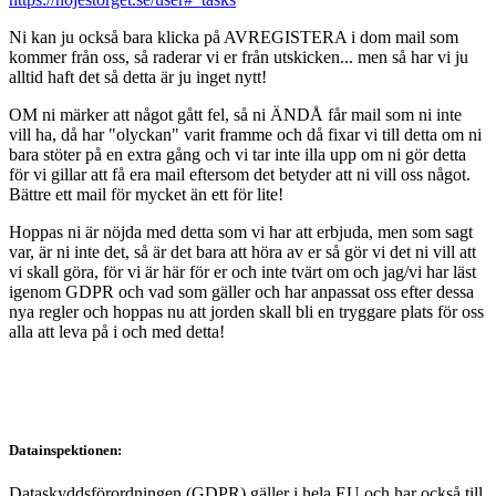
Ni kan ju också bara klicka på AVREGISTERA i dom mail som
kommer från oss, så raderar vi er från utskicken... men så har vi ju
alltid haft det så detta är ju inget nytt!
OM ni märker att något gått fel, så ni ÄNDÅ får mail som ni inte
vill ha, då har "olyckan" varit framme och då fixar vi till detta om ni
bara stöter på en extra gång och vi tar inte illa upp om ni gör detta
för vi gillar att få era mail eftersom det betyder att ni vill oss något.
Bättre ett mail för mycket än ett för lite!
Hoppas ni är nöjda med detta som vi har att erbjuda, men som sagt
var, är ni inte det, så är det bara att höra av er så gör vi det ni vill att
vi skall göra, för vi är här för er och inte tvärt om och jag/vi har läst
igenom GDPR och vad som gäller och har anpassat oss efter dessa
nya regler och hoppas nu att jorden skall bli en tryggare plats för oss
alla att leva på i och med detta!
Datainspektionen:
Dataskyddsförordningen (GDPR) gäller i hela EU och har också till