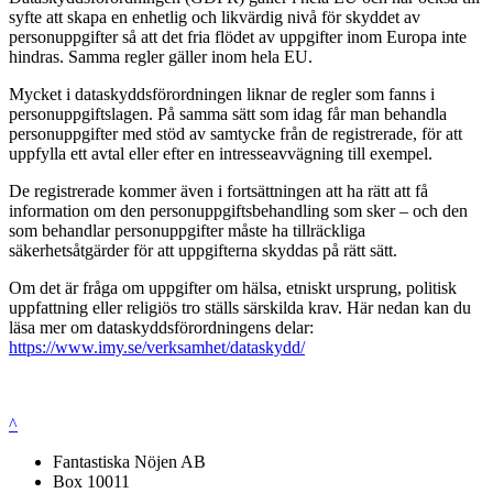
syfte att skapa en enhetlig och likvärdig nivå för skyddet av
personuppgifter så att det fria flödet av uppgifter inom Europa inte
hindras. Samma regler gäller inom hela EU.
Mycket i dataskyddsförordningen liknar de regler som fanns i
personuppgiftslagen. På samma sätt som idag får man behandla
personuppgifter med stöd av samtycke från de registrerade, för att
uppfylla ett avtal eller efter en intresseavvägning till exempel.
De registrerade kommer även i fortsättningen att ha rätt att få
information om den personuppgiftsbehandling som sker – och den
som behandlar personuppgifter måste ha tillräckliga
säkerhetsåtgärder för att uppgifterna skyddas på rätt sätt.
Om det är fråga om uppgifter om hälsa, etniskt ursprung, politisk
uppfattning eller religiös tro ställs särskilda krav. Här nedan kan du
läsa mer om dataskyddsförordningens delar:
https://www.imy.se/verksamhet/dataskydd/
^
Fantastiska Nöjen AB
Box 10011