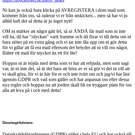
Ni kan ju också bara klicka på AVREGISTERA i dom mail som
kommer från oss, så raderar vi er från utskicken... men så har vi ju
alltid haft det så detta är ju inget nytt!
OM ni märker att något gått fel, så ni ÄNDÅ får mail som ni inte
vill ha, då har "olyckan" varit framme och då fixar vi till detta om ni
bara stöter på en extra gång och vi tar inte illa upp om ni gör detta
för vi gillar att få era mail eftersom det betyder att ni vill oss något.
Bättre ett mail för mycket än ett för lite!
Hoppas ni är nöjda med detta som vi har att erbjuda, men som sagt
var, är ni inte det, så är det bara att höra av er så gör vi det ni vill att
vi skall göra, för vi är här för er och inte tvärt om och jag/vi har läst
igenom GDPR och vad som gäller och har anpassat oss efter dessa
nya regler och hoppas nu att jorden skall bli en tryggare plats för oss
alla att leva på i och med detta!
Datainspektionen:
Dataskyddsförordningen (GDPR) gäller i hela EU och har också till