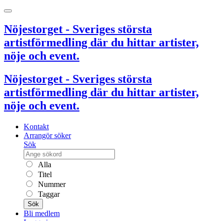
Nöjestorget - Sveriges största
artistförmedling där du hittar artister,
nöje och event.
Nöjestorget - Sveriges största
artistförmedling där du hittar artister,
nöje och event.
Kontakt
Arrangör söker
Sök
Alla
Titel
Nummer
Taggar
Sök
Bli medlem