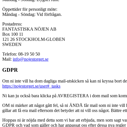
Öppettider för personligt möte:
Måndag - Söndag: Vid förfrågan.
Postadress:
FANTASTISKA NÖJEN AB
Box 100 11
121 26 STOCKHOLM-GLOBEN
SWEDEN
Telefon: 08-19 50 50
Mail:
info@nojestorget.se
GDPR
Om ni inte vill ha dom dagliga mail-utskicken så kan ni kryssa bort des
https://nojestorget.se/user#_tasks
Ni kan ju också bara klicka på AVREGISTERA i dom mail som kommer från 
OM ni märker att något gått fel, så ni ÄNDÅ får mail som ni inte vill ha
gillar att få era mail eftersom det betyder att ni vill oss något. Bättre et
Hoppas ni är nöjda med detta som vi har att erbjuda, men som sagt var, är 
GDPR och vad som gäller och har anpassat oss efter dessa nya regler och