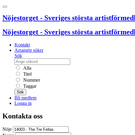
Nöjestorget - Sveriges största artistförmedl
Nöjestorget - Sveriges största artistförmedl
Kontakt
Arrangör söker
Sök
Alla
Titel
Nummer
Taggar
Sök
Bli medlem
Logga in
Kontakta oss
Nöje