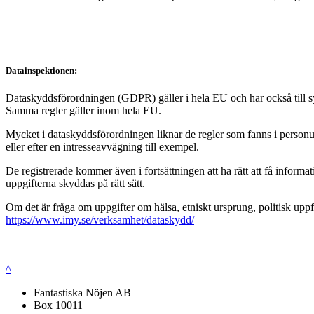
Datainspektionen:
Dataskyddsförordningen (GDPR) gäller i hela EU och har också till syft
Samma regler gäller inom hela EU.
Mycket i dataskyddsförordningen liknar de regler som fanns i personup
eller efter en intresseavvägning till exempel.
De registrerade kommer även i fortsättningen att ha rätt att få infor
uppgifterna skyddas på rätt sätt.
Om det är fråga om uppgifter om hälsa, etniskt ursprung, politisk uppf
https://www.imy.se/verksamhet/dataskydd/
^
Fantastiska Nöjen AB
Box 10011