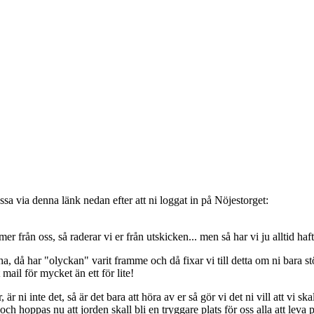
sa via denna länk nedan efter att ni loggat in på Nöjestorget:
oss, så raderar vi er från utskicken... men så har vi ju alltid haft de
, då har "olyckan" varit framme och då fixar vi till detta om ni bara stöt
t mail för mycket än ett för lite!
ni inte det, så är det bara att höra av er så gör vi det ni vill att vi ska
 hoppas nu att jorden skall bli en tryggare plats för oss alla att leva 