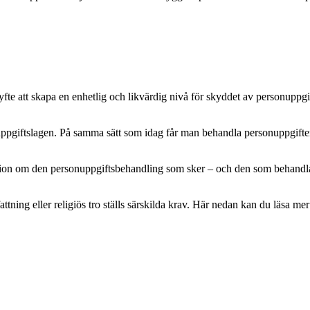
e att skapa en enhetlig och likvärdig nivå för skyddet av personuppgifte
pgiftslagen. På samma sätt som idag får man behandla personuppgifter m
mation om den personuppgiftsbehandling som sker – och den som behandlar 
attning eller religiös tro ställs särskilda krav. Här nedan kan du läsa 