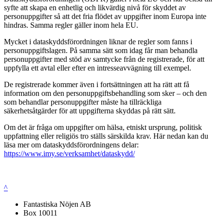
syfte att skapa en enhetlig och likvärdig nivå för skyddet av
personuppgifter så att det fria flödet av uppgifter inom Europa inte
hindras. Samma regler gäller inom hela EU.
Mycket i dataskyddsförordningen liknar de regler som fanns i
personuppgiftslagen. På samma sätt som idag får man behandla
personuppgifter med stöd av samtycke från de registrerade, för att
uppfylla ett avtal eller efter en intresseavvägning till exempel.
De registrerade kommer även i fortsättningen att ha rätt att få
information om den personuppgiftsbehandling som sker – och den
som behandlar personuppgifter måste ha tillräckliga
säkerhetsåtgärder för att uppgifterna skyddas på rätt sätt.
Om det är fråga om uppgifter om hälsa, etniskt ursprung, politisk
uppfattning eller religiös tro ställs särskilda krav. Här nedan kan du
läsa mer om dataskyddsförordningens delar:
https://www.imy.se/verksamhet/dataskydd/
^
Fantastiska Nöjen AB
Box 10011