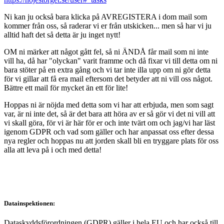
Ni kan ju också bara klicka på AVREGISTERA i dom mail som
kommer från oss, så raderar vi er från utskicken... men så har vi ju
alltid haft det så detta är ju inget nytt!
OM ni märker att något gått fel, så ni ÄNDÅ får mail som ni inte
vill ha, då har "olyckan" varit framme och då fixar vi till detta om ni
bara stöter på en extra gång och vi tar inte illa upp om ni gör detta
för vi gillar att få era mail eftersom det betyder att ni vill oss något.
Bättre ett mail för mycket än ett för lite!
Hoppas ni är nöjda med detta som vi har att erbjuda, men som sagt
var, är ni inte det, så är det bara att höra av er så gör vi det ni vill att
vi skall göra, för vi är här för er och inte tvärt om och jag/vi har läst
igenom GDPR och vad som gäller och har anpassat oss efter dessa
nya regler och hoppas nu att jorden skall bli en tryggare plats för oss
alla att leva på i och med detta!
Datainspektionen:
Dataskyddsförordningen (GDPR) gäller i hela EU och har också till