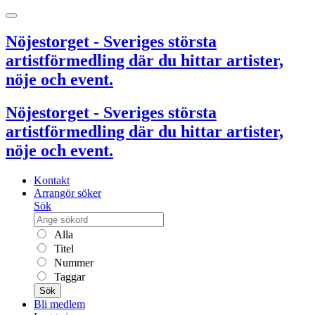
Nöjestorget - Sveriges största
artistförmedling där du hittar artister,
nöje och event.
Nöjestorget - Sveriges största
artistförmedling där du hittar artister,
nöje och event.
Kontakt
Arrangör söker
Sök
Alla
Titel
Nummer
Taggar
Sök
Bli medlem