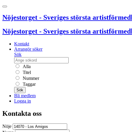
Nöjestorget - Sveriges största artistförmedl
Nöjestorget - Sveriges största artistförmedl
Kontakt
Arrangör söker
Sök
Alla
Titel
Nummer
Taggar
Sök
Bli medlem
Logga in
Kontakta oss
Nöje