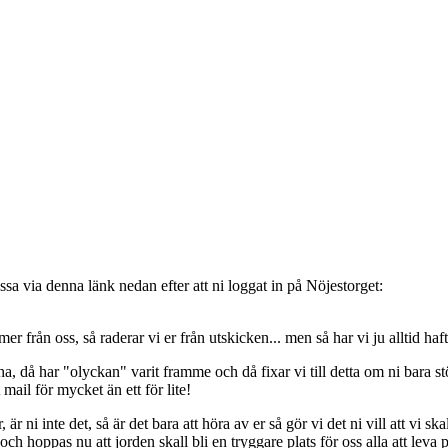
sa via denna länk nedan efter att ni loggat in på Nöjestorget:
oss, så raderar vi er från utskicken... men så har vi ju alltid haft de
, då har "olyckan" varit framme och då fixar vi till detta om ni bara stöt
t mail för mycket än ett för lite!
ni inte det, så är det bara att höra av er så gör vi det ni vill att vi ska
 hoppas nu att jorden skall bli en tryggare plats för oss alla att leva 