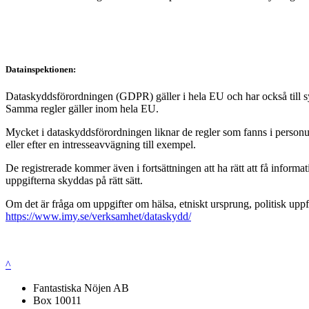
Datainspektionen:
Dataskyddsförordningen (GDPR) gäller i hela EU och har också till syft
Samma regler gäller inom hela EU.
Mycket i dataskyddsförordningen liknar de regler som fanns i personup
eller efter en intresseavvägning till exempel.
De registrerade kommer även i fortsättningen att ha rätt att få infor
uppgifterna skyddas på rätt sätt.
Om det är fråga om uppgifter om hälsa, etniskt ursprung, politisk uppf
https://www.imy.se/verksamhet/dataskydd/
^
Fantastiska Nöjen AB
Box 10011