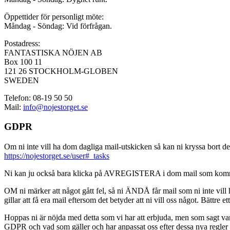
Öppettider för personligt möte:
Måndag - Söndag: Vid förfrågan.
Postadress:
FANTASTISKA NÖJEN AB
Box 100 11
121 26 STOCKHOLM-GLOBEN
SWEDEN
Telefon: 08-19 50 50
Mail:
info@nojestorget.se
GDPR
Om ni inte vill ha dom dagliga mail-utskicken så kan ni kryssa bort des
https://nojestorget.se/user#_tasks
Ni kan ju också bara klicka på AVREGISTERA i dom mail som kommer från 
OM ni märker att något gått fel, så ni ÄNDÅ får mail som ni inte vill ha
gillar att få era mail eftersom det betyder att ni vill oss något. Bättre et
Hoppas ni är nöjda med detta som vi har att erbjuda, men som sagt var, är 
GDPR och vad som gäller och har anpassat oss efter dessa nya regler och