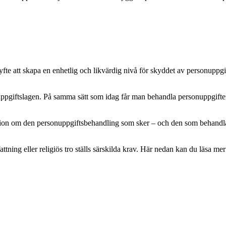
e att skapa en enhetlig och likvärdig nivå för skyddet av personuppgifte
pgiftslagen. På samma sätt som idag får man behandla personuppgifter m
mation om den personuppgiftsbehandling som sker – och den som behandlar 
attning eller religiös tro ställs särskilda krav. Här nedan kan du läsa 