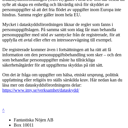
syfte att skapa en enhetlig och likvärdig nivå för skyddet av
personuppgifter så att det fria flödet av uppgifter inom Europa inte
hindras. Samma regler gäller inom hela EU.
Mycket i dataskyddsförordningen liknar de regler som fanns i
personuppgiftslagen. På samma sätt som idag får man behandla
personuppgifter med stöd av samtycke från de registrerade, för att
uppfylla ett avtal eller efter en intresseavvägning till exempel.
De registrerade kommer även i fortsättningen att ha rätt att få
information om den personuppgiftsbehandling som sker – och den
som behandlar personuppgifter måste ha tillräckliga
säkerhetsåtgärder för att uppgifterna skyddas på rätt sätt.
Om det är fråga om uppgifter om hälsa, etniskt ursprung, politisk
uppfattning eller religiös tro ställs särskilda krav. Här nedan kan du
läsa mer om dataskyddsförordningens delar:
https://www.imy.se/verksamhet/dataskydd/
^
Fantastiska Nöjen AB
Box 10011