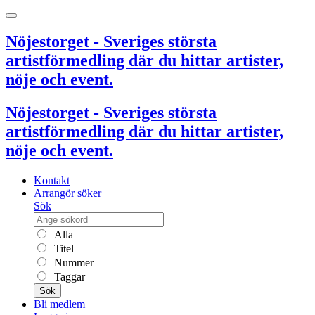
Nöjestorget - Sveriges största
artistförmedling där du hittar artister,
nöje och event.
Nöjestorget - Sveriges största
artistförmedling där du hittar artister,
nöje och event.
Kontakt
Arrangör söker
Sök
Alla
Titel
Nummer
Taggar
Sök
Bli medlem