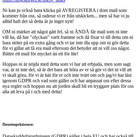
Ni kan ju också bara klicka på AVREGISTERA i dom mail som
kommer från oss, så raderar vi er från utskicken... men så har vi ju
alltid haft det så detta är ju inget nytt!
OM ni märker att något gått fel, så ni ÄNDÅ får mail som ni inte
vill ha, då har "olyckan" varit framme och då fixar vi till detta om ni
bara stöter på en extra gång och vi tar inte illa upp om ni gör detta
för vi gillar att få era mail eftersom det betyder att ni vill oss något.
Bättre ett mail för mycket än ett för lite!
Hoppas ni är nöjda med detta som vi har att erbjuda, men som sagt
var, är ni inte det, så är det bara att höra av er så gör vi det ni vill att
vi skall göra, för vi är här för er och inte tvärt om och jag/vi har läst
igenom GDPR och vad som gäller och har anpassat oss efter dessa
nya regler och hoppas nu att jorden skall bli en tryggare plats för oss
alla att leva på i och med detta!
Datainspektionen:
Dataskyddsförordningen (GDPR) gäller i hela EU och har också till