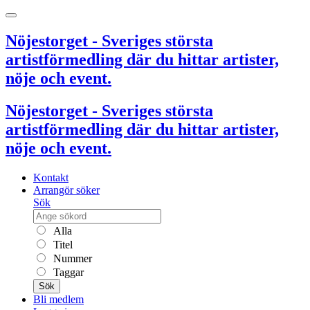
Nöjestorget - Sveriges största
artistförmedling där du hittar artister,
nöje och event.
Nöjestorget - Sveriges största
artistförmedling där du hittar artister,
nöje och event.
Kontakt
Arrangör söker
Sök
Alla
Titel
Nummer
Taggar
Sök
Bli medlem