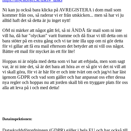
Ni kan ju också bara klicka på AVREGISTERA i dom mail som
kommer från oss, så raderar vi er från utskicken... men så har vi ju
alltid haft det så detta är ju inget nytt!
OM ni märker att något gått fel, så ni ÄNDÅ får mail som ni inte
vill ha, då har "olyckan" varit framme och då fixar vi till detta om ni
bara stöter på en extra gång och vi tar inte illa upp om ni gör detta
för vi gillar att få era mail eftersom det betyder att ni vill oss något.
Bättre ett mail för mycket än ett för lite!
Hoppas ni är nöjda med detta som vi har att erbjuda, men som sagt
var, är ni inte det, så är det bara att höra av er så gör vi det ni vill att
vi skall göra, för vi är här för er och inte tvärt om och jag/vi har läst
igenom GDPR och vad som gäller och har anpassat oss efter dessa
nya regler och hoppas nu att jorden skall bli en tryggare plats för oss
alla att leva på i och med detta!
Datainspektionen:
Dataskyddsförordningen (GDPR) gäller i hela EU och har också till