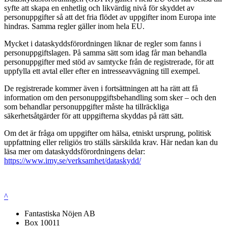
syfte att skapa en enhetlig och likvärdig nivå för skyddet av
personuppgifter så att det fria flödet av uppgifter inom Europa inte
hindras. Samma regler gäller inom hela EU.
Mycket i dataskyddsförordningen liknar de regler som fanns i
personuppgiftslagen. På samma sätt som idag får man behandla
personuppgifter med stöd av samtycke från de registrerade, för att
uppfylla ett avtal eller efter en intresseavvägning till exempel.
De registrerade kommer även i fortsättningen att ha rätt att få
information om den personuppgiftsbehandling som sker – och den
som behandlar personuppgifter måste ha tillräckliga
säkerhetsåtgärder för att uppgifterna skyddas på rätt sätt.
Om det är fråga om uppgifter om hälsa, etniskt ursprung, politisk
uppfattning eller religiös tro ställs särskilda krav. Här nedan kan du
läsa mer om dataskyddsförordningens delar:
https://www.imy.se/verksamhet/dataskydd/
^
Fantastiska Nöjen AB
Box 10011