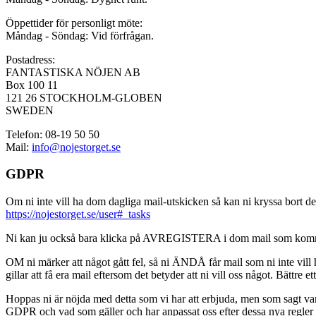
Öppettider för personligt möte:
Måndag - Söndag: Vid förfrågan.
Postadress:
FANTASTISKA NÖJEN AB
Box 100 11
121 26 STOCKHOLM-GLOBEN
SWEDEN
Telefon: 08-19 50 50
Mail:
info@nojestorget.se
GDPR
Om ni inte vill ha dom dagliga mail-utskicken så kan ni kryssa bort des
https://nojestorget.se/user#_tasks
Ni kan ju också bara klicka på AVREGISTERA i dom mail som kommer från 
OM ni märker att något gått fel, så ni ÄNDÅ får mail som ni inte vill ha
gillar att få era mail eftersom det betyder att ni vill oss något. Bättre et
Hoppas ni är nöjda med detta som vi har att erbjuda, men som sagt var, är 
GDPR och vad som gäller och har anpassat oss efter dessa nya regler och