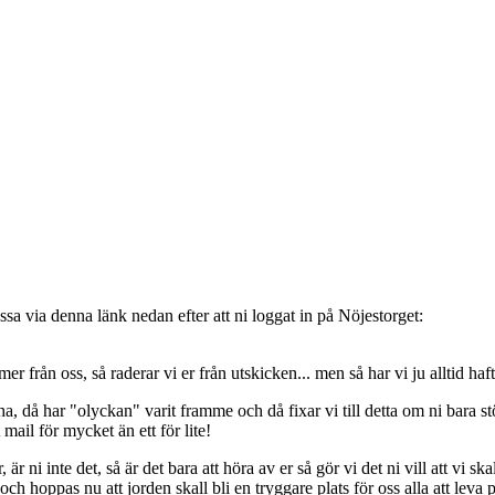
sa via denna länk nedan efter att ni loggat in på Nöjestorget:
oss, så raderar vi er från utskicken... men så har vi ju alltid haft de
, då har "olyckan" varit framme och då fixar vi till detta om ni bara stöt
t mail för mycket än ett för lite!
ni inte det, så är det bara att höra av er så gör vi det ni vill att vi ska
 hoppas nu att jorden skall bli en tryggare plats för oss alla att leva 