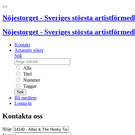
Nöjestorget - Sveriges största artistförmedl
Nöjestorget - Sveriges största artistförmedl
Kontakt
Arrangör söker
Sök
Alla
Titel
Nummer
Taggar
Sök
Bli medlem
Logga in
Kontakta oss
Nöje