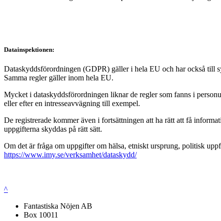
Datainspektionen:
Dataskyddsförordningen (GDPR) gäller i hela EU och har också till syft
Samma regler gäller inom hela EU.
Mycket i dataskyddsförordningen liknar de regler som fanns i personup
eller efter en intresseavvägning till exempel.
De registrerade kommer även i fortsättningen att ha rätt att få infor
uppgifterna skyddas på rätt sätt.
Om det är fråga om uppgifter om hälsa, etniskt ursprung, politisk uppf
https://www.imy.se/verksamhet/dataskydd/
^
Fantastiska Nöjen AB
Box 10011