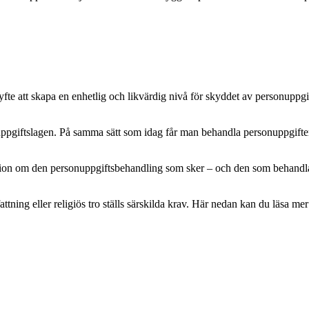
e att skapa en enhetlig och likvärdig nivå för skyddet av personuppgifte
pgiftslagen. På samma sätt som idag får man behandla personuppgifter m
mation om den personuppgiftsbehandling som sker – och den som behandlar 
attning eller religiös tro ställs särskilda krav. Här nedan kan du läsa 