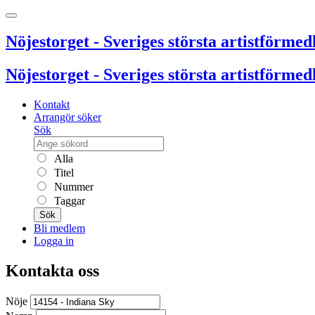
Nöjestorget - Sveriges största artistförmedl
Nöjestorget - Sveriges största artistförmedl
Kontakt
Arrangör söker
Sök
Alla
Titel
Nummer
Taggar
Sök
Bli medlem
Logga in
Kontakta oss
Nöje