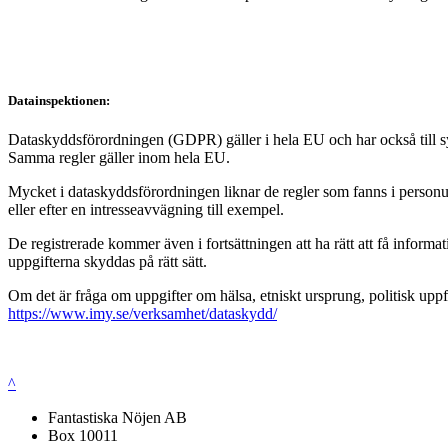
Datainspektionen:
Dataskyddsförordningen (GDPR) gäller i hela EU och har också till syft
Samma regler gäller inom hela EU.
Mycket i dataskyddsförordningen liknar de regler som fanns i personup
eller efter en intresseavvägning till exempel.
De registrerade kommer även i fortsättningen att ha rätt att få infor
uppgifterna skyddas på rätt sätt.
Om det är fråga om uppgifter om hälsa, etniskt ursprung, politisk uppf
https://www.imy.se/verksamhet/dataskydd/
^
Fantastiska Nöjen AB
Box 10011