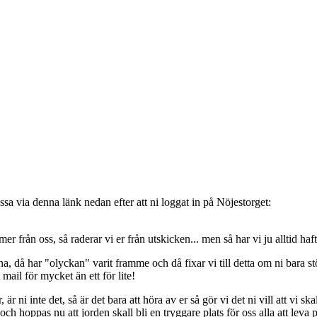
sa via denna länk nedan efter att ni loggat in på Nöjestorget:
oss, så raderar vi er från utskicken... men så har vi ju alltid haft de
, då har "olyckan" varit framme och då fixar vi till detta om ni bara stöt
t mail för mycket än ett för lite!
ni inte det, så är det bara att höra av er så gör vi det ni vill att vi ska
 hoppas nu att jorden skall bli en tryggare plats för oss alla att leva 