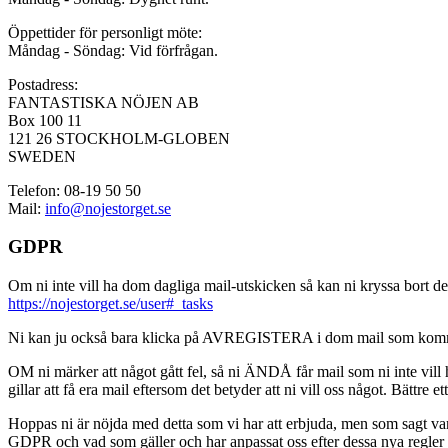
Öppettider för personligt möte:
Måndag - Söndag: Vid förfrågan.
Postadress:
FANTASTISKA NÖJEN AB
Box 100 11
121 26 STOCKHOLM-GLOBEN
SWEDEN
Telefon: 08-19 50 50
Mail:
info@nojestorget.se
GDPR
Om ni inte vill ha dom dagliga mail-utskicken så kan ni kryssa bort des
https://nojestorget.se/user#_tasks
Ni kan ju också bara klicka på AVREGISTERA i dom mail som kommer från 
OM ni märker att något gått fel, så ni ÄNDÅ får mail som ni inte vill ha
gillar att få era mail eftersom det betyder att ni vill oss något. Bättre et
Hoppas ni är nöjda med detta som vi har att erbjuda, men som sagt var, är 
GDPR och vad som gäller och har anpassat oss efter dessa nya regler och