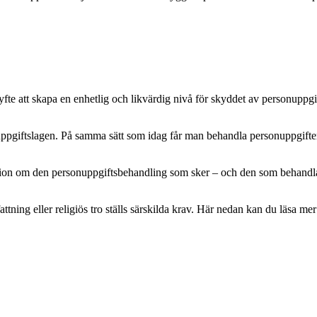
e att skapa en enhetlig och likvärdig nivå för skyddet av personuppgifte
pgiftslagen. På samma sätt som idag får man behandla personuppgifter m
mation om den personuppgiftsbehandling som sker – och den som behandlar 
attning eller religiös tro ställs särskilda krav. Här nedan kan du läsa 