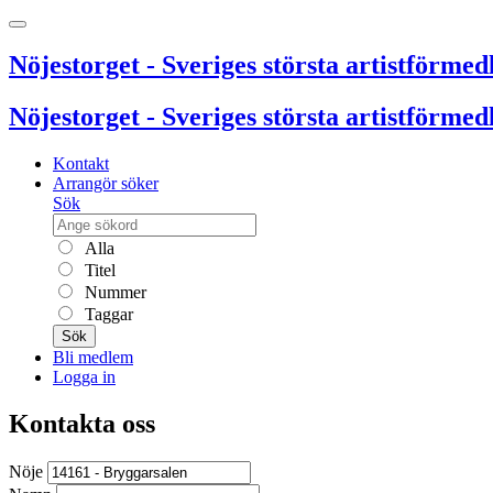
Nöjestorget - Sveriges största artistförmedl
Nöjestorget - Sveriges största artistförmedl
Kontakt
Arrangör söker
Sök
Alla
Titel
Nummer
Taggar
Sök
Bli medlem
Logga in
Kontakta oss
Nöje