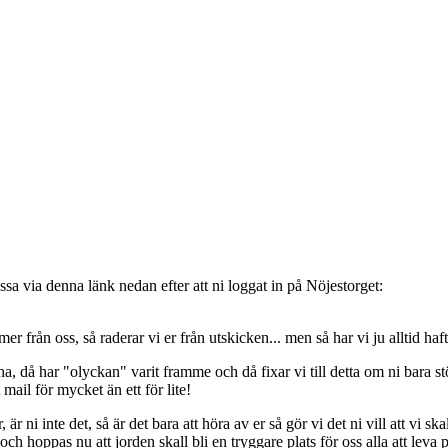
sa via denna länk nedan efter att ni loggat in på Nöjestorget:
oss, så raderar vi er från utskicken... men så har vi ju alltid haft de
, då har "olyckan" varit framme och då fixar vi till detta om ni bara stöt
t mail för mycket än ett för lite!
ni inte det, så är det bara att höra av er så gör vi det ni vill att vi ska
 hoppas nu att jorden skall bli en tryggare plats för oss alla att leva 