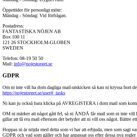
Öppettider för personligt möte:
Måndag - Söndag: Vid förfrågan.
Postadress:
FANTASTISKA NÖJEN AB
Box 100 11
121 26 STOCKHOLM-GLOBEN
SWEDEN
Telefon: 08-19 50 50
Mail:
info@nojestorget.se
GDPR
Om ni inte vill ha dom dagliga mail-utskicken så kan ni kryssa bort des
https://nojestorget.se/user#_tasks
Ni kan ju också bara klicka på AVREGISTERA i dom mail som kommer från 
OM ni märker att något gått fel, så ni ÄNDÅ får mail som ni inte vill ha
gillar att få era mail eftersom det betyder att ni vill oss något. Bättre et
Hoppas ni är nöjda med detta som vi har att erbjuda, men som sagt var, är 
GDPR och vad som gäller och har anpassat oss efter dessa nya regler och