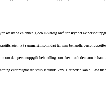
e att skapa en enhetlig och likvärdig nivå för skyddet av personuppgifte
pgiftslagen. På samma sätt som idag får man behandla personuppgifter m
mation om den personuppgiftsbehandling som sker – och den som behandlar 
attning eller religiös tro ställs särskilda krav. Här nedan kan du läsa 