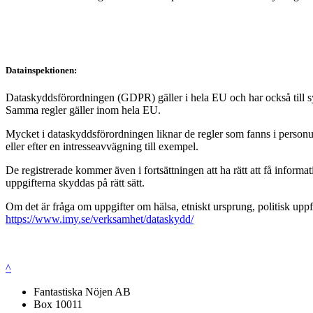
Datainspektionen:
Dataskyddsförordningen (GDPR) gäller i hela EU och har också till syft
Samma regler gäller inom hela EU.
Mycket i dataskyddsförordningen liknar de regler som fanns i personup
eller efter en intresseavvägning till exempel.
De registrerade kommer även i fortsättningen att ha rätt att få infor
uppgifterna skyddas på rätt sätt.
Om det är fråga om uppgifter om hälsa, etniskt ursprung, politisk uppf
https://www.imy.se/verksamhet/dataskydd/
^
Fantastiska Nöjen AB
Box 10011