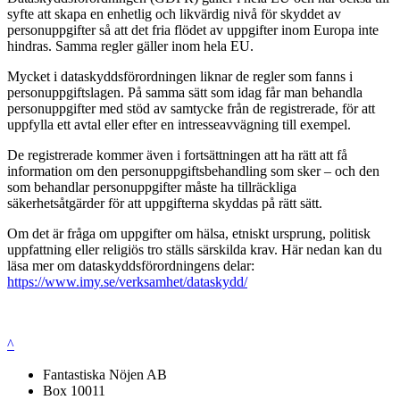
syfte att skapa en enhetlig och likvärdig nivå för skyddet av
personuppgifter så att det fria flödet av uppgifter inom Europa inte
hindras. Samma regler gäller inom hela EU.
Mycket i dataskyddsförordningen liknar de regler som fanns i
personuppgiftslagen. På samma sätt som idag får man behandla
personuppgifter med stöd av samtycke från de registrerade, för att
uppfylla ett avtal eller efter en intresseavvägning till exempel.
De registrerade kommer även i fortsättningen att ha rätt att få
information om den personuppgiftsbehandling som sker – och den
som behandlar personuppgifter måste ha tillräckliga
säkerhetsåtgärder för att uppgifterna skyddas på rätt sätt.
Om det är fråga om uppgifter om hälsa, etniskt ursprung, politisk
uppfattning eller religiös tro ställs särskilda krav. Här nedan kan du
läsa mer om dataskyddsförordningens delar:
https://www.imy.se/verksamhet/dataskydd/
^
Fantastiska Nöjen AB
Box 10011