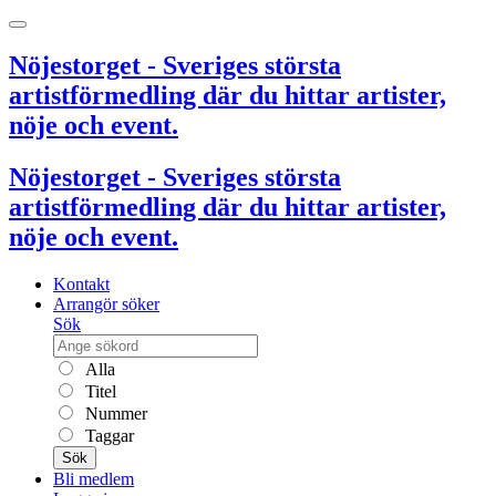
Nöjestorget - Sveriges största
artistförmedling där du hittar artister,
nöje och event.
Nöjestorget - Sveriges största
artistförmedling där du hittar artister,
nöje och event.
Kontakt
Arrangör söker
Sök
Alla
Titel
Nummer
Taggar
Sök
Bli medlem