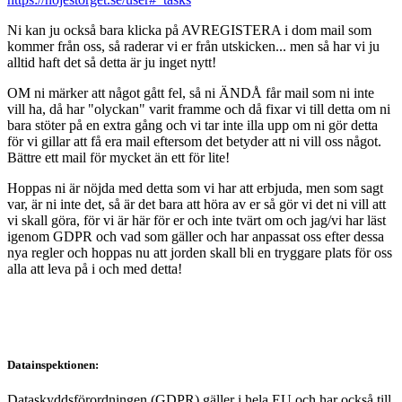
Ni kan ju också bara klicka på AVREGISTERA i dom mail som
kommer från oss, så raderar vi er från utskicken... men så har vi ju
alltid haft det så detta är ju inget nytt!
OM ni märker att något gått fel, så ni ÄNDÅ får mail som ni inte
vill ha, då har "olyckan" varit framme och då fixar vi till detta om ni
bara stöter på en extra gång och vi tar inte illa upp om ni gör detta
för vi gillar att få era mail eftersom det betyder att ni vill oss något.
Bättre ett mail för mycket än ett för lite!
Hoppas ni är nöjda med detta som vi har att erbjuda, men som sagt
var, är ni inte det, så är det bara att höra av er så gör vi det ni vill att
vi skall göra, för vi är här för er och inte tvärt om och jag/vi har läst
igenom GDPR och vad som gäller och har anpassat oss efter dessa
nya regler och hoppas nu att jorden skall bli en tryggare plats för oss
alla att leva på i och med detta!
Datainspektionen:
Dataskyddsförordningen (GDPR) gäller i hela EU och har också till