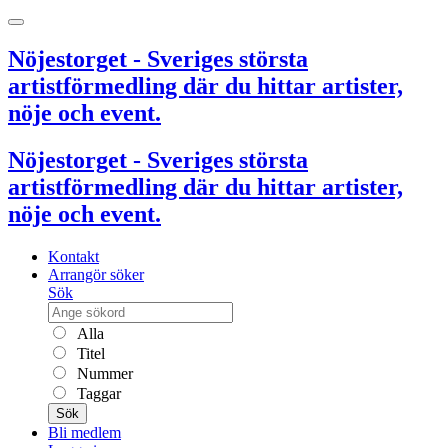
Nöjestorget - Sveriges största
artistförmedling där du hittar artister,
nöje och event.
Nöjestorget - Sveriges största
artistförmedling där du hittar artister,
nöje och event.
Kontakt
Arrangör söker
Sök
Alla
Titel
Nummer
Taggar
Sök
Bli medlem