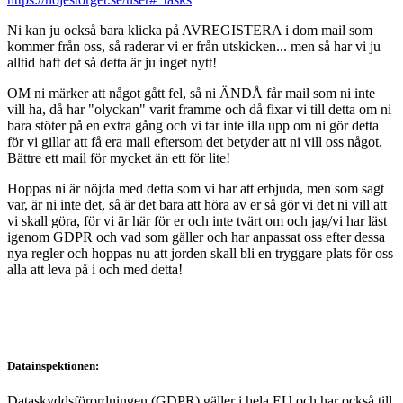
Ni kan ju också bara klicka på AVREGISTERA i dom mail som
kommer från oss, så raderar vi er från utskicken... men så har vi ju
alltid haft det så detta är ju inget nytt!
OM ni märker att något gått fel, så ni ÄNDÅ får mail som ni inte
vill ha, då har "olyckan" varit framme och då fixar vi till detta om ni
bara stöter på en extra gång och vi tar inte illa upp om ni gör detta
för vi gillar att få era mail eftersom det betyder att ni vill oss något.
Bättre ett mail för mycket än ett för lite!
Hoppas ni är nöjda med detta som vi har att erbjuda, men som sagt
var, är ni inte det, så är det bara att höra av er så gör vi det ni vill att
vi skall göra, för vi är här för er och inte tvärt om och jag/vi har läst
igenom GDPR och vad som gäller och har anpassat oss efter dessa
nya regler och hoppas nu att jorden skall bli en tryggare plats för oss
alla att leva på i och med detta!
Datainspektionen:
Dataskyddsförordningen (GDPR) gäller i hela EU och har också till