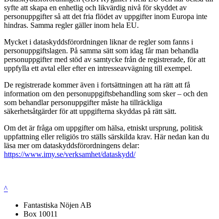
syfte att skapa en enhetlig och likvärdig nivå för skyddet av
personuppgifter så att det fria flödet av uppgifter inom Europa inte
hindras. Samma regler gäller inom hela EU.
Mycket i dataskyddsförordningen liknar de regler som fanns i
personuppgiftslagen. På samma sätt som idag får man behandla
personuppgifter med stöd av samtycke från de registrerade, för att
uppfylla ett avtal eller efter en intresseavvägning till exempel.
De registrerade kommer även i fortsättningen att ha rätt att få
information om den personuppgiftsbehandling som sker – och den
som behandlar personuppgifter måste ha tillräckliga
säkerhetsåtgärder för att uppgifterna skyddas på rätt sätt.
Om det är fråga om uppgifter om hälsa, etniskt ursprung, politisk
uppfattning eller religiös tro ställs särskilda krav. Här nedan kan du
läsa mer om dataskyddsförordningens delar:
https://www.imy.se/verksamhet/dataskydd/
^
Fantastiska Nöjen AB
Box 10011