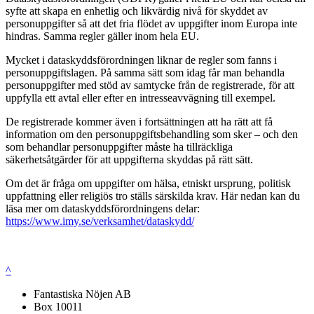
syfte att skapa en enhetlig och likvärdig nivå för skyddet av
personuppgifter så att det fria flödet av uppgifter inom Europa inte
hindras. Samma regler gäller inom hela EU.
Mycket i dataskyddsförordningen liknar de regler som fanns i
personuppgiftslagen. På samma sätt som idag får man behandla
personuppgifter med stöd av samtycke från de registrerade, för att
uppfylla ett avtal eller efter en intresseavvägning till exempel.
De registrerade kommer även i fortsättningen att ha rätt att få
information om den personuppgiftsbehandling som sker – och den
som behandlar personuppgifter måste ha tillräckliga
säkerhetsåtgärder för att uppgifterna skyddas på rätt sätt.
Om det är fråga om uppgifter om hälsa, etniskt ursprung, politisk
uppfattning eller religiös tro ställs särskilda krav. Här nedan kan du
läsa mer om dataskyddsförordningens delar:
https://www.imy.se/verksamhet/dataskydd/
^
Fantastiska Nöjen AB
Box 10011