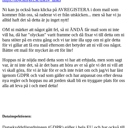
Ni kan ju också bara klicka på AVREGISTERA i dom mail som
kommer från oss, så raderar vi er från utskicken... men så har vi ju
alltid haft det så detta är ju inget nytt!
OM ni märker att något gått fel, så ni ÄNDÅ får mail som ni inte
vill ha, då har "olyckan" varit framme och då fixar vi till detta om ni
bara stöter på en extra gång och vi tar inte illa upp om ni gör detta
för vi gillar att få era mail eftersom det betyder att ni vill oss något.
Bättre ett mail för mycket än ett för lite!
Hoppas ni är nöjda med detta som vi har att erbjuda, men som sagt
var, är ni inte det, så är det bara att höra av er så gör vi det ni vill att
vi skall göra, för vi är här för er och inte tvärt om och jag/vi har läst
igenom GDPR och vad som gäller och har anpassat oss efter dessa
nya regler och hoppas nu att jorden skall bli en tryggare plats för oss
alla att leva på i och med detta!
Datainspektionen:
Dataskyddsförordningen (GDPR) gäller i hela EU och har också till