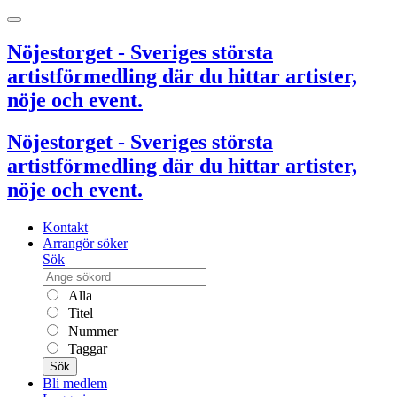
Nöjestorget - Sveriges största
artistförmedling där du hittar artister,
nöje och event.
Nöjestorget - Sveriges största
artistförmedling där du hittar artister,
nöje och event.
Kontakt
Arrangör söker
Sök
Alla
Titel
Nummer
Taggar
Sök
Bli medlem