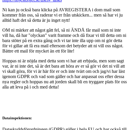
Ni kan ju också bara klicka på AVREGISTERA i dom mail som
kommer från oss, så raderar vi er från utskicken... men så har vi ju
alltid haft det så detta är ju inget nytt!
OM ni märker att något gått fel, så ni ÄNDÅ får mail som ni inte
vill ha, då har "olyckan" varit framme och då fixar vi till detta om ni
bara stöter på en extra gång och vi tar inte illa upp om ni gör detta
för vi gillar att få era mail eftersom det betyder att ni vill oss något.
Bättre ett mail för mycket än ett för lite!
Hoppas ni är nöjda med detta som vi har att erbjuda, men som sagt
var, är ni inte det, så är det bara att höra av er så gör vi det ni vill att
vi skall göra, för vi är här för er och inte tvärt om och jag/vi har läst
igenom GDPR och vad som gäller och har anpassat oss efter dessa
nya regler och hoppas nu att jorden skall bli en tryggare plats för oss
alla att leva på i och med detta!
Datainspektionen:
Dataskyddsförordningen (GDPR) gäller i hela EU och har också till