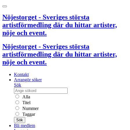
Nöjestorget - Sveriges största
artistförmedling där du hittar artister,
nöje och event.
Nöjestorget - Sveriges största
artistförmedling där du hittar artister,
nöje och event.
Kontakt
Arrangör söker
Sök
Alla
Titel
Nummer
Taggar
Sök
Bli medlem