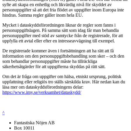
syfte att skapa en enhetlig och likvärdig nivå för skyddet av
personuppgifter så att det fria flödet av uppgifter inom Europa inte
hindras. Samma regler gäller inom hela EU.
Mycket i dataskyddsförordningen liknar de regler som fanns i
personuppgiftslagen. På samma sätt som idag får man behandla
personuppgifter med stöd av samtycke från de registrerade, för att
uppfylla ett avtal eller efter en intresseavvägning till exempel.
De registrerade kommer även i fortsättningen att ha rätt att få
information om den personuppgiftsbehandling som sker – och den
som behandlar personuppgifter måste ha tillräckliga
säkerhetsåtgärder för att uppgifterna skyddas på rätt sätt.
Om det är fråga om uppgifter om hälsa, etniskt ursprung, politisk
uppfattning eller religiös tro ställs särskilda krav. Här nedan kan du
läsa mer om dataskyddsförordningens delar:
https://www.imy.se/verksamhet/dataskydd/
^
Fantastiska Nöjen AB
Box 10011