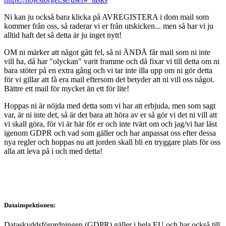
Ni kan ju också bara klicka på AVREGISTERA i dom mail som
kommer från oss, så raderar vi er från utskicken... men så har vi ju
alltid haft det så detta är ju inget nytt!
OM ni märker att något gått fel, så ni ÄNDÅ får mail som ni inte
vill ha, då har "olyckan" varit framme och då fixar vi till detta om ni
bara stöter på en extra gång och vi tar inte illa upp om ni gör detta
för vi gillar att få era mail eftersom det betyder att ni vill oss något.
Bättre ett mail för mycket än ett för lite!
Hoppas ni är nöjda med detta som vi har att erbjuda, men som sagt
var, är ni inte det, så är det bara att höra av er så gör vi det ni vill att
vi skall göra, för vi är här för er och inte tvärt om och jag/vi har läst
igenom GDPR och vad som gäller och har anpassat oss efter dessa
nya regler och hoppas nu att jorden skall bli en tryggare plats för oss
alla att leva på i och med detta!
Datainspektionen:
Dataskyddsförordningen (GDPR) gäller i hela EU och har också till