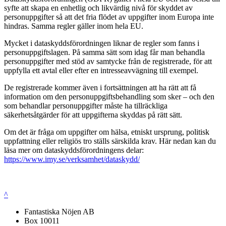
syfte att skapa en enhetlig och likvärdig nivå för skyddet av
personuppgifter så att det fria flödet av uppgifter inom Europa inte
hindras. Samma regler gäller inom hela EU.
Mycket i dataskyddsförordningen liknar de regler som fanns i
personuppgiftslagen. På samma sätt som idag får man behandla
personuppgifter med stöd av samtycke från de registrerade, för att
uppfylla ett avtal eller efter en intresseavvägning till exempel.
De registrerade kommer även i fortsättningen att ha rätt att få
information om den personuppgiftsbehandling som sker – och den
som behandlar personuppgifter måste ha tillräckliga
säkerhetsåtgärder för att uppgifterna skyddas på rätt sätt.
Om det är fråga om uppgifter om hälsa, etniskt ursprung, politisk
uppfattning eller religiös tro ställs särskilda krav. Här nedan kan du
läsa mer om dataskyddsförordningens delar:
https://www.imy.se/verksamhet/dataskydd/
^
Fantastiska Nöjen AB
Box 10011