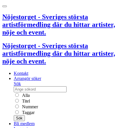
Nöjestorget - Sveriges största
artistförmedling där du hittar artister,
nöje och event.
Nöjestorget - Sveriges största
artistförmedling där du hittar artister,
nöje och event.
Kontakt
Arrangör söker
Sök
Alla
Titel
Nummer
Taggar
Sök
Bli medlem