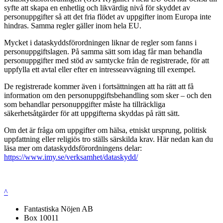
syfte att skapa en enhetlig och likvärdig nivå för skyddet av
personuppgifter så att det fria flödet av uppgifter inom Europa inte
hindras. Samma regler gäller inom hela EU.
Mycket i dataskyddsförordningen liknar de regler som fanns i
personuppgiftslagen. På samma sätt som idag får man behandla
personuppgifter med stöd av samtycke från de registrerade, för att
uppfylla ett avtal eller efter en intresseavvägning till exempel.
De registrerade kommer även i fortsättningen att ha rätt att få
information om den personuppgiftsbehandling som sker – och den
som behandlar personuppgifter måste ha tillräckliga
säkerhetsåtgärder för att uppgifterna skyddas på rätt sätt.
Om det är fråga om uppgifter om hälsa, etniskt ursprung, politisk
uppfattning eller religiös tro ställs särskilda krav. Här nedan kan du
läsa mer om dataskyddsförordningens delar:
https://www.imy.se/verksamhet/dataskydd/
^
Fantastiska Nöjen AB
Box 10011