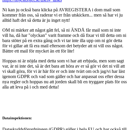
Ni kan ju också bara klicka på AVREGISTERA i dom mail som
kommer från oss, så raderar vi er från utskicken... men så har vi ju
alltid haft det så detta är ju inget nytt!
OM ni märker att något gått fel, så ni ÄNDÅ får mail som ni inte
vill ha, då har "olyckan" varit framme och då fixar vi till detta om ni
bara stöter på en extra gång och vi tar inte illa upp om ni gör detta
för vi gillar att få era mail eftersom det betyder att ni vill oss något.
Bättre ett mail för mycket än ett för lite!
Hoppas ni är nöjda med detta som vi har att erbjuda, men som sagt
var, är ni inte det, så är det bara att höra av er så gör vi det ni vill att
vi skall göra, för vi är här för er och inte tvärt om och jag/vi har läst
igenom GDPR och vad som gäller och har anpassat oss efter dessa
nya regler och hoppas nu att jorden skall bli en tryggare plats för oss
alla att leva på i och med detta!
Datainspektionen:
Dataskyddsförordningen (GDPR) gäller i hela EU och har också till