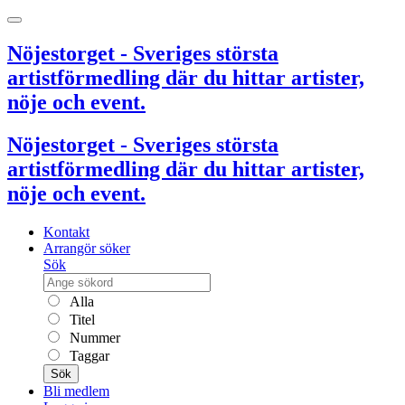
Nöjestorget - Sveriges största
artistförmedling där du hittar artister,
nöje och event.
Nöjestorget - Sveriges största
artistförmedling där du hittar artister,
nöje och event.
Kontakt
Arrangör söker
Sök
Alla
Titel
Nummer
Taggar
Sök
Bli medlem