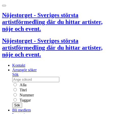
Nöjestorget - Sveriges största
artistförmedling där du hittar artister,
nöje och event.
Nöjestorget - Sveriges största
artistförmedling där du hittar artister,
nöje och event.
Kontakt
Arrangör söker
Sök
Alla
Titel
Nummer
Taggar
Sök
Bli medlem