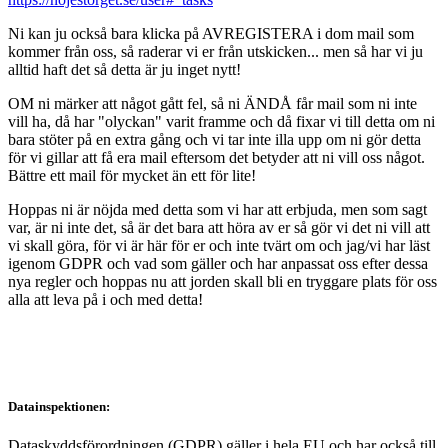
Ni kan ju också bara klicka på AVREGISTERA i dom mail som
kommer från oss, så raderar vi er från utskicken... men så har vi ju
alltid haft det så detta är ju inget nytt!
OM ni märker att något gått fel, så ni ÄNDÅ får mail som ni inte
vill ha, då har "olyckan" varit framme och då fixar vi till detta om ni
bara stöter på en extra gång och vi tar inte illa upp om ni gör detta
för vi gillar att få era mail eftersom det betyder att ni vill oss något.
Bättre ett mail för mycket än ett för lite!
Hoppas ni är nöjda med detta som vi har att erbjuda, men som sagt
var, är ni inte det, så är det bara att höra av er så gör vi det ni vill att
vi skall göra, för vi är här för er och inte tvärt om och jag/vi har läst
igenom GDPR och vad som gäller och har anpassat oss efter dessa
nya regler och hoppas nu att jorden skall bli en tryggare plats för oss
alla att leva på i och med detta!
Datainspektionen:
Dataskyddsförordningen (GDPR) gäller i hela EU och har också till