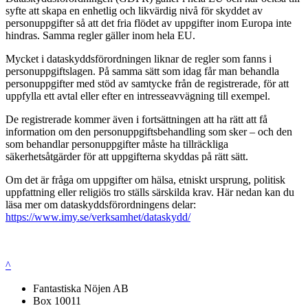
syfte att skapa en enhetlig och likvärdig nivå för skyddet av
personuppgifter så att det fria flödet av uppgifter inom Europa inte
hindras. Samma regler gäller inom hela EU.
Mycket i dataskyddsförordningen liknar de regler som fanns i
personuppgiftslagen. På samma sätt som idag får man behandla
personuppgifter med stöd av samtycke från de registrerade, för att
uppfylla ett avtal eller efter en intresseavvägning till exempel.
De registrerade kommer även i fortsättningen att ha rätt att få
information om den personuppgiftsbehandling som sker – och den
som behandlar personuppgifter måste ha tillräckliga
säkerhetsåtgärder för att uppgifterna skyddas på rätt sätt.
Om det är fråga om uppgifter om hälsa, etniskt ursprung, politisk
uppfattning eller religiös tro ställs särskilda krav. Här nedan kan du
läsa mer om dataskyddsförordningens delar:
https://www.imy.se/verksamhet/dataskydd/
^
Fantastiska Nöjen AB
Box 10011