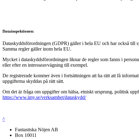
Datainspektionen:
Dataskyddsförordningen (GDPR) gäller i hela EU och har också till syft
Samma regler gäller inom hela EU.
Mycket i dataskyddsförordningen liknar de regler som fanns i personup
eller efter en intresseavvägning till exempel.
De registrerade kommer även i fortsättningen att ha rätt att få infor
uppgifterna skyddas på rätt sätt.
Om det är fråga om uppgifter om hälsa, etniskt ursprung, politisk uppf
https://www.imy.se/verksamhet/dataskydd/
^
Fantastiska Nöjen AB
Box 10011