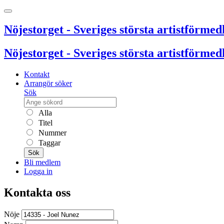
Nöjestorget - Sveriges största artistförmedl
Nöjestorget - Sveriges största artistförmedl
Kontakt
Arrangör söker
Sök
Alla
Titel
Nummer
Taggar
Sök
Bli medlem
Logga in
Kontakta oss
Nöje