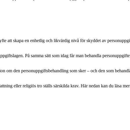
e att skapa en enhetlig och likvärdig nivå för skyddet av personuppgifte
pgiftslagen. På samma sätt som idag får man behandla personuppgifter m
mation om den personuppgiftsbehandling som sker – och den som behandlar 
attning eller religiös tro ställs särskilda krav. Här nedan kan du läsa 