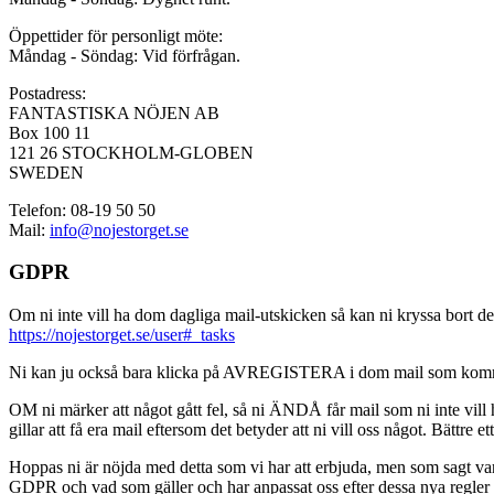
Öppettider för personligt möte:
Måndag - Söndag: Vid förfrågan.
Postadress:
FANTASTISKA NÖJEN AB
Box 100 11
121 26 STOCKHOLM-GLOBEN
SWEDEN
Telefon: 08-19 50 50
Mail:
info@nojestorget.se
GDPR
Om ni inte vill ha dom dagliga mail-utskicken så kan ni kryssa bort des
https://nojestorget.se/user#_tasks
Ni kan ju också bara klicka på AVREGISTERA i dom mail som kommer från 
OM ni märker att något gått fel, så ni ÄNDÅ får mail som ni inte vill ha
gillar att få era mail eftersom det betyder att ni vill oss något. Bättre et
Hoppas ni är nöjda med detta som vi har att erbjuda, men som sagt var, är 
GDPR och vad som gäller och har anpassat oss efter dessa nya regler och