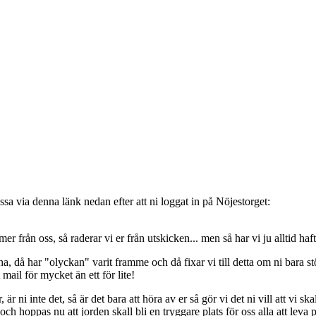
sa via denna länk nedan efter att ni loggat in på Nöjestorget:
oss, så raderar vi er från utskicken... men så har vi ju alltid haft de
, då har "olyckan" varit framme och då fixar vi till detta om ni bara stöt
t mail för mycket än ett för lite!
ni inte det, så är det bara att höra av er så gör vi det ni vill att vi ska
 hoppas nu att jorden skall bli en tryggare plats för oss alla att leva 