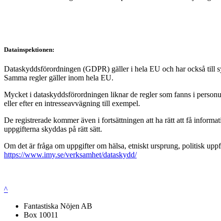
Datainspektionen:
Dataskyddsförordningen (GDPR) gäller i hela EU och har också till syft
Samma regler gäller inom hela EU.
Mycket i dataskyddsförordningen liknar de regler som fanns i personup
eller efter en intresseavvägning till exempel.
De registrerade kommer även i fortsättningen att ha rätt att få infor
uppgifterna skyddas på rätt sätt.
Om det är fråga om uppgifter om hälsa, etniskt ursprung, politisk uppf
https://www.imy.se/verksamhet/dataskydd/
^
Fantastiska Nöjen AB
Box 10011