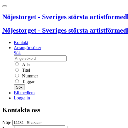
Nöjestorget - Sveriges största artistförmedl
Nöjestorget - Sveriges största artistförmedl
Kontakt
Arrangör söker
Sök
Alla
Titel
Nummer
Taggar
Sök
Bli medlem
Logga in
Kontakta oss
Nöje