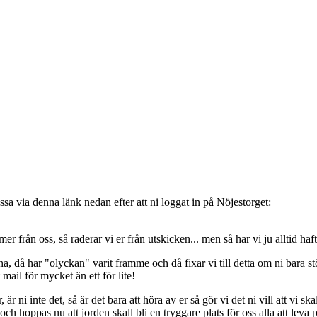
sa via denna länk nedan efter att ni loggat in på Nöjestorget:
oss, så raderar vi er från utskicken... men så har vi ju alltid haft de
, då har "olyckan" varit framme och då fixar vi till detta om ni bara stöt
t mail för mycket än ett för lite!
ni inte det, så är det bara att höra av er så gör vi det ni vill att vi ska
 hoppas nu att jorden skall bli en tryggare plats för oss alla att leva 