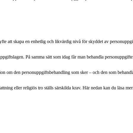
e att skapa en enhetlig och likvärdig nivå för skyddet av personuppgifte
pgiftslagen. På samma sätt som idag får man behandla personuppgifter m
mation om den personuppgiftsbehandling som sker – och den som behandlar 
attning eller religiös tro ställs särskilda krav. Här nedan kan du läsa 