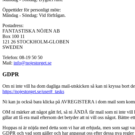
Öppettider för personligt möte:
Måndag - Söndag: Vid förfrågan.
Postadress:
FANTASTISKA NÖJEN AB
Box 100 11
121 26 STOCKHOLM-GLOBEN
SWEDEN
Telefon: 08-19 50 50
Mail:
info@nojestorget.se
GDPR
Om ni inte vill ha dom dagliga mail-utskicken så kan ni kryssa bort des
https://nojestorget.se/user#_tasks
Ni kan ju också bara klicka på AVREGISTERA i dom mail som kommer från 
OM ni märker att något gått fel, så ni ÄNDÅ får mail som ni inte vill ha
gillar att få era mail eftersom det betyder att ni vill oss något. Bättre et
Hoppas ni är nöjda med detta som vi har att erbjuda, men som sagt var, är 
GDPR och vad som gäller och har anpassat oss efter dessa nya regler och