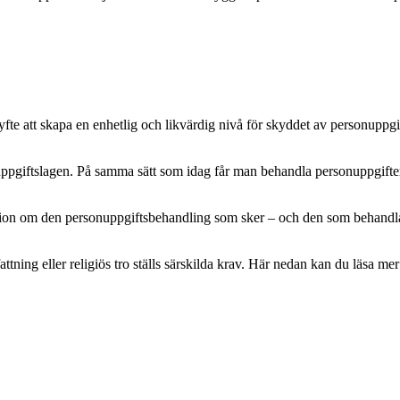
e att skapa en enhetlig och likvärdig nivå för skyddet av personuppgifte
pgiftslagen. På samma sätt som idag får man behandla personuppgifter m
mation om den personuppgiftsbehandling som sker – och den som behandlar 
attning eller religiös tro ställs särskilda krav. Här nedan kan du läsa 