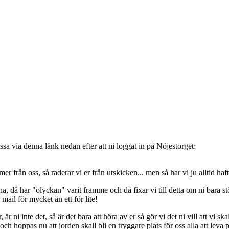
sa via denna länk nedan efter att ni loggat in på Nöjestorget:
oss, så raderar vi er från utskicken... men så har vi ju alltid haft de
, då har "olyckan" varit framme och då fixar vi till detta om ni bara stöt
t mail för mycket än ett för lite!
ni inte det, så är det bara att höra av er så gör vi det ni vill att vi ska
 hoppas nu att jorden skall bli en tryggare plats för oss alla att leva 