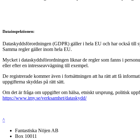
Datainspektionen:
Dataskyddsförordningen (GDPR) gäller i hela EU och har också till syft
Samma regler gäller inom hela EU.
Mycket i dataskyddsförordningen liknar de regler som fanns i personup
eller efter en intresseavvägning till exempel.
De registrerade kommer även i fortsättningen att ha rätt att få infor
uppgifterna skyddas på rätt sätt.
Om det är fråga om uppgifter om hälsa, etniskt ursprung, politisk uppf
https://www.imy.se/verksamhet/dataskydd/
^
Fantastiska Nöjen AB
Box 10011