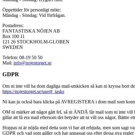
Öppettider för personligt möte:
Måndag - Söndag: Vid förfrågan.
Postadress:
FANTASTISKA NÖJEN AB
Box 100 11
121 26 STOCKHOLM-GLOBEN
SWEDEN
Telefon: 08-19 50 50
Mail:
info@nojestorget.se
GDPR
Om ni inte vill ha dom dagliga mail-utskicken så kan ni kryssa bort des
https://nojestorget.se/user#_tasks
Ni kan ju också bara klicka på AVREGISTERA i dom mail som kommer från 
OM ni märker att något gått fel, så ni ÄNDÅ får mail som ni inte vill ha
gillar att få era mail eftersom det betyder att ni vill oss något. Bättre et
Hoppas ni är nöjda med detta som vi har att erbjuda, men som sagt var, är 
GDPR och vad som gäller och har anpassat oss efter dessa nya regler och