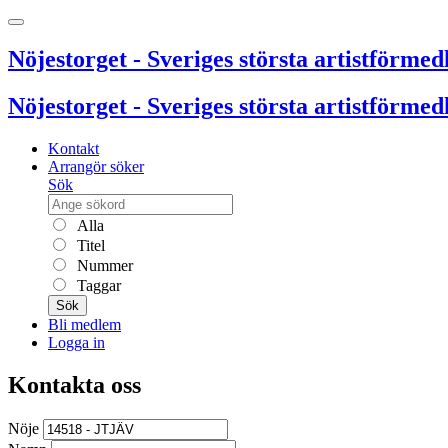
Nöjestorget - Sveriges största artistförmedl
Nöjestorget - Sveriges största artistförmedl
Kontakt
Arrangör söker
Sök
Alla
Titel
Nummer
Taggar
Sök
Bli medlem
Logga in
Kontakta oss
Nöje