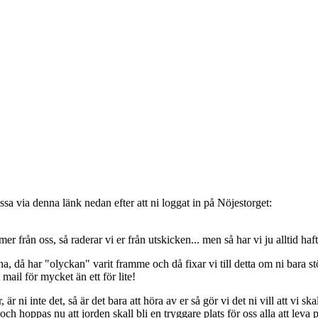
sa via denna länk nedan efter att ni loggat in på Nöjestorget:
oss, så raderar vi er från utskicken... men så har vi ju alltid haft de
, då har "olyckan" varit framme och då fixar vi till detta om ni bara stöt
t mail för mycket än ett för lite!
ni inte det, så är det bara att höra av er så gör vi det ni vill att vi ska
 hoppas nu att jorden skall bli en tryggare plats för oss alla att leva 