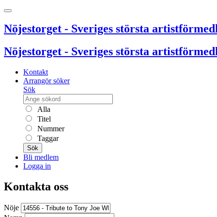
Nöjestorget - Sveriges största artistförmedl
Nöjestorget - Sveriges största artistförmedl
Kontakt
Arrangör söker
Sök
Alla
Titel
Nummer
Taggar
Sök
Bli medlem
Logga in
Kontakta oss
Nöje