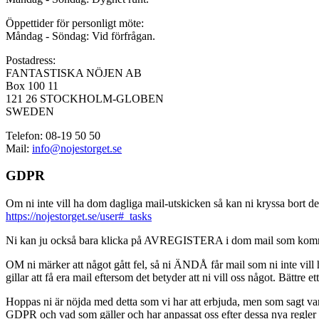
Öppettider för personligt möte:
Måndag - Söndag: Vid förfrågan.
Postadress:
FANTASTISKA NÖJEN AB
Box 100 11
121 26 STOCKHOLM-GLOBEN
SWEDEN
Telefon: 08-19 50 50
Mail:
info@nojestorget.se
GDPR
Om ni inte vill ha dom dagliga mail-utskicken så kan ni kryssa bort des
https://nojestorget.se/user#_tasks
Ni kan ju också bara klicka på AVREGISTERA i dom mail som kommer från 
OM ni märker att något gått fel, så ni ÄNDÅ får mail som ni inte vill ha
gillar att få era mail eftersom det betyder att ni vill oss något. Bättre et
Hoppas ni är nöjda med detta som vi har att erbjuda, men som sagt var, är 
GDPR och vad som gäller och har anpassat oss efter dessa nya regler och