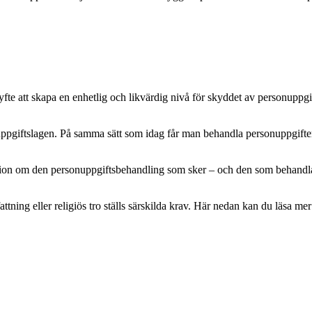
e att skapa en enhetlig och likvärdig nivå för skyddet av personuppgifte
pgiftslagen. På samma sätt som idag får man behandla personuppgifter m
mation om den personuppgiftsbehandling som sker – och den som behandlar 
attning eller religiös tro ställs särskilda krav. Här nedan kan du läsa 