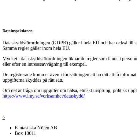
Datainspektionen:
Dataskyddsförordningen (GDPR) gäller i hela EU och har också till syft
Samma regler gäller inom hela EU.
Mycket i dataskyddsförordningen liknar de regler som fanns i personup
eller efter en intresseavvägning till exempel.
De registrerade kommer även i fortsättningen att ha rätt att få infor
uppgifterna skyddas på rätt sätt.
Om det är fråga om uppgifter om hälsa, etniskt ursprung, politisk uppf
https://www.imy.se/verksamhet/dataskydd/
^
Fantastiska Nöjen AB
Box 10011