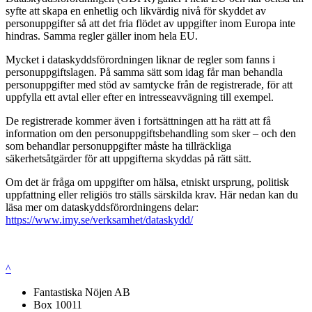
syfte att skapa en enhetlig och likvärdig nivå för skyddet av
personuppgifter så att det fria flödet av uppgifter inom Europa inte
hindras. Samma regler gäller inom hela EU.
Mycket i dataskyddsförordningen liknar de regler som fanns i
personuppgiftslagen. På samma sätt som idag får man behandla
personuppgifter med stöd av samtycke från de registrerade, för att
uppfylla ett avtal eller efter en intresseavvägning till exempel.
De registrerade kommer även i fortsättningen att ha rätt att få
information om den personuppgiftsbehandling som sker – och den
som behandlar personuppgifter måste ha tillräckliga
säkerhetsåtgärder för att uppgifterna skyddas på rätt sätt.
Om det är fråga om uppgifter om hälsa, etniskt ursprung, politisk
uppfattning eller religiös tro ställs särskilda krav. Här nedan kan du
läsa mer om dataskyddsförordningens delar:
https://www.imy.se/verksamhet/dataskydd/
^
Fantastiska Nöjen AB
Box 10011