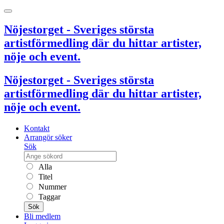
Nöjestorget - Sveriges största
artistförmedling där du hittar artister,
nöje och event.
Nöjestorget - Sveriges största
artistförmedling där du hittar artister,
nöje och event.
Kontakt
Arrangör söker
Sök
Alla
Titel
Nummer
Taggar
Sök
Bli medlem