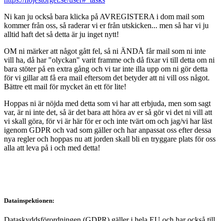
Ni kan ju också bara klicka på AVREGISTERA i dom mail som
kommer från oss, så raderar vi er från utskicken... men så har vi ju
alltid haft det så detta är ju inget nytt!
OM ni märker att något gått fel, så ni ÄNDÅ får mail som ni inte
vill ha, då har "olyckan" varit framme och då fixar vi till detta om ni
bara stöter på en extra gång och vi tar inte illa upp om ni gör detta
för vi gillar att få era mail eftersom det betyder att ni vill oss något.
Bättre ett mail för mycket än ett för lite!
Hoppas ni är nöjda med detta som vi har att erbjuda, men som sagt
var, är ni inte det, så är det bara att höra av er så gör vi det ni vill att
vi skall göra, för vi är här för er och inte tvärt om och jag/vi har läst
igenom GDPR och vad som gäller och har anpassat oss efter dessa
nya regler och hoppas nu att jorden skall bli en tryggare plats för oss
alla att leva på i och med detta!
Datainspektionen:
Dataskyddsförordningen (GDPR) gäller i hela EU och har också till