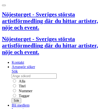
Nöjestorget - Sveriges största
artistförmedling där du hittar artister,
nöje och event.
Nöjestorget - Sveriges största
artistförmedling där du hittar artister,
nöje och event.
Kontakt
Arrangör söker
Sök
Alla
Titel
Nummer
Taggar
Sök
Bli medlem