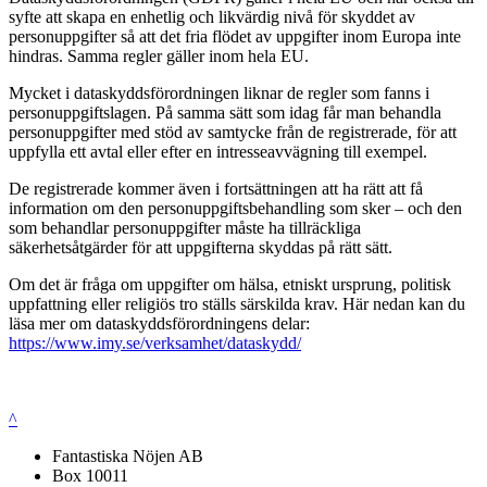
syfte att skapa en enhetlig och likvärdig nivå för skyddet av
personuppgifter så att det fria flödet av uppgifter inom Europa inte
hindras. Samma regler gäller inom hela EU.
Mycket i dataskyddsförordningen liknar de regler som fanns i
personuppgiftslagen. På samma sätt som idag får man behandla
personuppgifter med stöd av samtycke från de registrerade, för att
uppfylla ett avtal eller efter en intresseavvägning till exempel.
De registrerade kommer även i fortsättningen att ha rätt att få
information om den personuppgiftsbehandling som sker – och den
som behandlar personuppgifter måste ha tillräckliga
säkerhetsåtgärder för att uppgifterna skyddas på rätt sätt.
Om det är fråga om uppgifter om hälsa, etniskt ursprung, politisk
uppfattning eller religiös tro ställs särskilda krav. Här nedan kan du
läsa mer om dataskyddsförordningens delar:
https://www.imy.se/verksamhet/dataskydd/
^
Fantastiska Nöjen AB
Box 10011