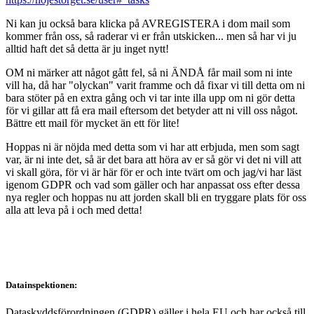
Ni kan ju också bara klicka på AVREGISTERA i dom mail som
kommer från oss, så raderar vi er från utskicken... men så har vi ju
alltid haft det så detta är ju inget nytt!
OM ni märker att något gått fel, så ni ÄNDÅ får mail som ni inte
vill ha, då har "olyckan" varit framme och då fixar vi till detta om ni
bara stöter på en extra gång och vi tar inte illa upp om ni gör detta
för vi gillar att få era mail eftersom det betyder att ni vill oss något.
Bättre ett mail för mycket än ett för lite!
Hoppas ni är nöjda med detta som vi har att erbjuda, men som sagt
var, är ni inte det, så är det bara att höra av er så gör vi det ni vill att
vi skall göra, för vi är här för er och inte tvärt om och jag/vi har läst
igenom GDPR och vad som gäller och har anpassat oss efter dessa
nya regler och hoppas nu att jorden skall bli en tryggare plats för oss
alla att leva på i och med detta!
Datainspektionen:
Dataskyddsförordningen (GDPR) gäller i hela EU och har också till