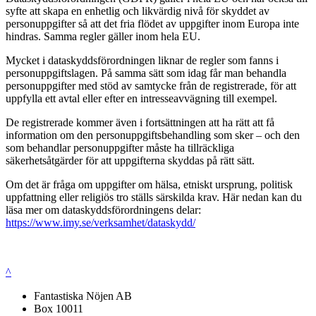
syfte att skapa en enhetlig och likvärdig nivå för skyddet av
personuppgifter så att det fria flödet av uppgifter inom Europa inte
hindras. Samma regler gäller inom hela EU.
Mycket i dataskyddsförordningen liknar de regler som fanns i
personuppgiftslagen. På samma sätt som idag får man behandla
personuppgifter med stöd av samtycke från de registrerade, för att
uppfylla ett avtal eller efter en intresseavvägning till exempel.
De registrerade kommer även i fortsättningen att ha rätt att få
information om den personuppgiftsbehandling som sker – och den
som behandlar personuppgifter måste ha tillräckliga
säkerhetsåtgärder för att uppgifterna skyddas på rätt sätt.
Om det är fråga om uppgifter om hälsa, etniskt ursprung, politisk
uppfattning eller religiös tro ställs särskilda krav. Här nedan kan du
läsa mer om dataskyddsförordningens delar:
https://www.imy.se/verksamhet/dataskydd/
^
Fantastiska Nöjen AB
Box 10011