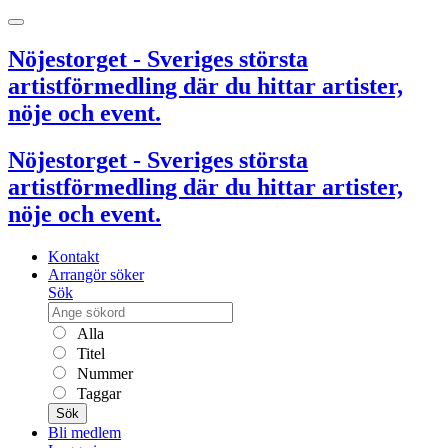
Nöjestorget - Sveriges största
artistförmedling där du hittar artister,
nöje och event.
Nöjestorget - Sveriges största
artistförmedling där du hittar artister,
nöje och event.
Kontakt
Arrangör söker
Sök
Alla
Titel
Nummer
Taggar
Sök
Bli medlem