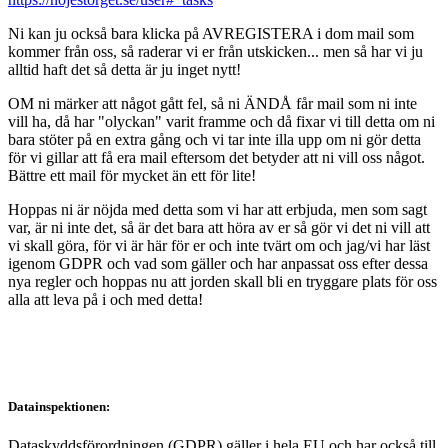
Ni kan ju också bara klicka på AVREGISTERA i dom mail som
kommer från oss, så raderar vi er från utskicken... men så har vi ju
alltid haft det så detta är ju inget nytt!
OM ni märker att något gått fel, så ni ÄNDÅ får mail som ni inte
vill ha, då har "olyckan" varit framme och då fixar vi till detta om ni
bara stöter på en extra gång och vi tar inte illa upp om ni gör detta
för vi gillar att få era mail eftersom det betyder att ni vill oss något.
Bättre ett mail för mycket än ett för lite!
Hoppas ni är nöjda med detta som vi har att erbjuda, men som sagt
var, är ni inte det, så är det bara att höra av er så gör vi det ni vill att
vi skall göra, för vi är här för er och inte tvärt om och jag/vi har läst
igenom GDPR och vad som gäller och har anpassat oss efter dessa
nya regler och hoppas nu att jorden skall bli en tryggare plats för oss
alla att leva på i och med detta!
Datainspektionen:
Dataskyddsförordningen (GDPR) gäller i hela EU och har också till