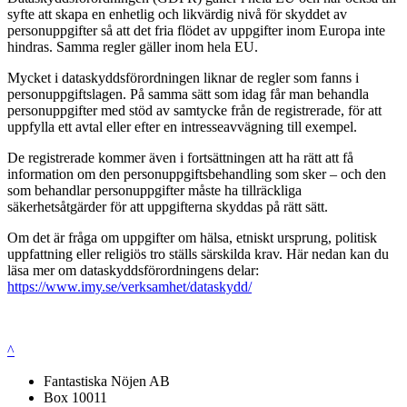
syfte att skapa en enhetlig och likvärdig nivå för skyddet av
personuppgifter så att det fria flödet av uppgifter inom Europa inte
hindras. Samma regler gäller inom hela EU.
Mycket i dataskyddsförordningen liknar de regler som fanns i
personuppgiftslagen. På samma sätt som idag får man behandla
personuppgifter med stöd av samtycke från de registrerade, för att
uppfylla ett avtal eller efter en intresseavvägning till exempel.
De registrerade kommer även i fortsättningen att ha rätt att få
information om den personuppgiftsbehandling som sker – och den
som behandlar personuppgifter måste ha tillräckliga
säkerhetsåtgärder för att uppgifterna skyddas på rätt sätt.
Om det är fråga om uppgifter om hälsa, etniskt ursprung, politisk
uppfattning eller religiös tro ställs särskilda krav. Här nedan kan du
läsa mer om dataskyddsförordningens delar:
https://www.imy.se/verksamhet/dataskydd/
^
Fantastiska Nöjen AB
Box 10011