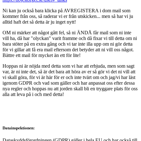
Ni kan ju också bara klicka på AVREGISTERA i dom mail som
kommer från oss, så raderar vi er från utskicken... men så har vi ju
alltid haft det så detta är ju inget nytt!
OM ni märker att något gått fel, så ni ÄNDÅ får mail som ni inte
vill ha, då har "olyckan" varit framme och då fixar vi till detta om ni
bara stöter på en extra gång och vi tar inte illa upp om ni gör detta
för vi gillar att få era mail eftersom det betyder att ni vill oss något.
Bättre ett mail för mycket än ett för lite!
Hoppas ni är nöjda med detta som vi har att erbjuda, men som sagt
var, är ni inte det, så är det bara att höra av er så gör vi det ni vill att
vi skall göra, för vi är här för er och inte tvärt om och jag/vi har läst
igenom GDPR och vad som gäller och har anpassat oss efter dessa
nya regler och hoppas nu att jorden skall bli en tryggare plats för oss
alla att leva på i och med detta!
Datainspektionen:
Dataskyddsförordningen (GDPR) gäller i hela EU och har också till