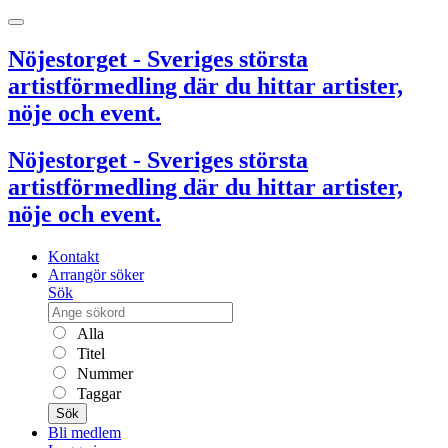
Nöjestorget - Sveriges största
artistförmedling där du hittar artister,
nöje och event.
Nöjestorget - Sveriges största
artistförmedling där du hittar artister,
nöje och event.
Kontakt
Arrangör söker
Sök
Alla
Titel
Nummer
Taggar
Sök
Bli medlem