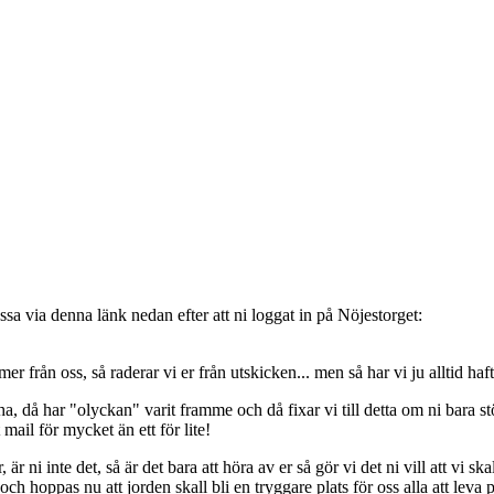
sa via denna länk nedan efter att ni loggat in på Nöjestorget:
oss, så raderar vi er från utskicken... men så har vi ju alltid haft de
, då har "olyckan" varit framme och då fixar vi till detta om ni bara stöt
t mail för mycket än ett för lite!
ni inte det, så är det bara att höra av er så gör vi det ni vill att vi ska
 hoppas nu att jorden skall bli en tryggare plats för oss alla att leva 