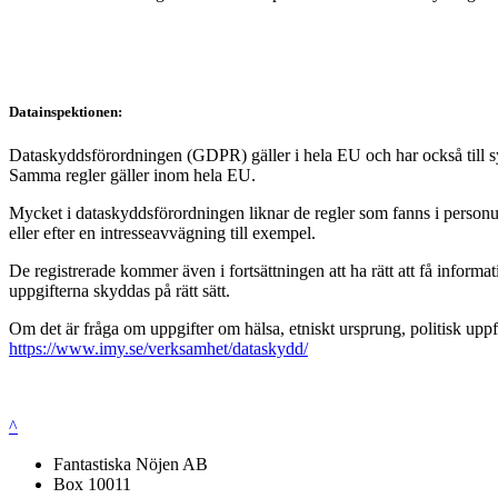
Datainspektionen:
Dataskyddsförordningen (GDPR) gäller i hela EU och har också till syft
Samma regler gäller inom hela EU.
Mycket i dataskyddsförordningen liknar de regler som fanns i personup
eller efter en intresseavvägning till exempel.
De registrerade kommer även i fortsättningen att ha rätt att få infor
uppgifterna skyddas på rätt sätt.
Om det är fråga om uppgifter om hälsa, etniskt ursprung, politisk uppf
https://www.imy.se/verksamhet/dataskydd/
^
Fantastiska Nöjen AB
Box 10011