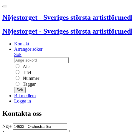
Nöjestorget - Sveriges största artistförmedl
Nöjestorget - Sveriges största artistförmedl
Kontakt
Arrangör söker
Sök
Alla
Titel
Nummer
Taggar
Sök
Bli medlem
Logga in
Kontakta oss
Nöje