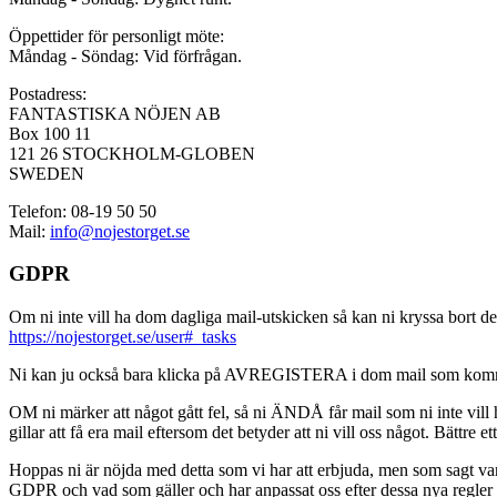
Öppettider för personligt möte:
Måndag - Söndag: Vid förfrågan.
Postadress:
FANTASTISKA NÖJEN AB
Box 100 11
121 26 STOCKHOLM-GLOBEN
SWEDEN
Telefon: 08-19 50 50
Mail:
info@nojestorget.se
GDPR
Om ni inte vill ha dom dagliga mail-utskicken så kan ni kryssa bort des
https://nojestorget.se/user#_tasks
Ni kan ju också bara klicka på AVREGISTERA i dom mail som kommer från 
OM ni märker att något gått fel, så ni ÄNDÅ får mail som ni inte vill ha
gillar att få era mail eftersom det betyder att ni vill oss något. Bättre et
Hoppas ni är nöjda med detta som vi har att erbjuda, men som sagt var, är 
GDPR och vad som gäller och har anpassat oss efter dessa nya regler och