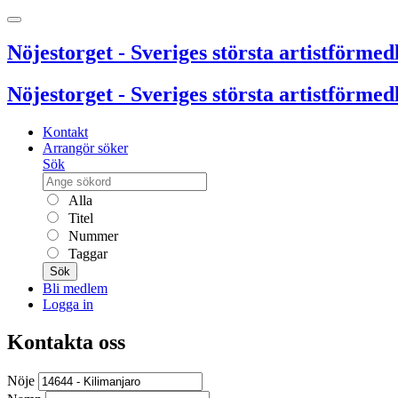
Nöjestorget - Sveriges största artistförmedl
Nöjestorget - Sveriges största artistförmedl
Kontakt
Arrangör söker
Sök
Alla
Titel
Nummer
Taggar
Sök
Bli medlem
Logga in
Kontakta oss
Nöje