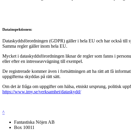
Datainspektionen:
Dataskyddsförordningen (GDPR) gäller i hela EU och har också till syft
Samma regler gäller inom hela EU.
Mycket i dataskyddsförordningen liknar de regler som fanns i personup
eller efter en intresseavvägning till exempel.
De registrerade kommer även i fortsättningen att ha rätt att få infor
uppgifterna skyddas på rätt sätt.
Om det är fråga om uppgifter om hälsa, etniskt ursprung, politisk uppf
https://www.imy.se/verksamhet/dataskydd/
^
Fantastiska Nöjen AB
Box 10011