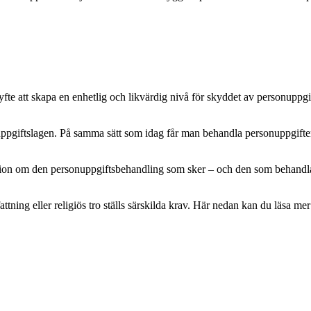
e att skapa en enhetlig och likvärdig nivå för skyddet av personuppgifte
pgiftslagen. På samma sätt som idag får man behandla personuppgifter m
mation om den personuppgiftsbehandling som sker – och den som behandlar 
attning eller religiös tro ställs särskilda krav. Här nedan kan du läsa 