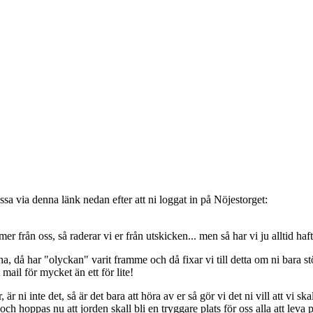
sa via denna länk nedan efter att ni loggat in på Nöjestorget:
oss, så raderar vi er från utskicken... men så har vi ju alltid haft de
, då har "olyckan" varit framme och då fixar vi till detta om ni bara stöt
t mail för mycket än ett för lite!
ni inte det, så är det bara att höra av er så gör vi det ni vill att vi ska
 hoppas nu att jorden skall bli en tryggare plats för oss alla att leva 