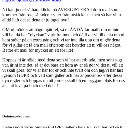
Ni kan ju också bara klicka på AVREGISTERA i dom mail som
kommer från oss, så raderar vi er från utskicken... men så har vi ju
alltid haft det så detta är ju inget nytt!
OM ni märker att något gått fel, så ni ÄNDÅ får mail som ni inte
vill ha, då har "olyckan" varit framme och då fixar vi till detta om ni
bara stöter på en extra gång och vi tar inte illa upp om ni gör detta
för vi gillar att få era mail eftersom det betyder att ni vill oss något.
Bättre ett mail för mycket än ett för lite!
Hoppas ni är nöjda med detta som vi har att erbjuda, men som sagt
var, är ni inte det, så är det bara att höra av er så gör vi det ni vill att
vi skall göra, för vi är här för er och inte tvärt om och jag/vi har läst
igenom GDPR och vad som gäller och har anpassat oss efter dessa
nya regler och hoppas nu att jorden skall bli en tryggare plats för oss
alla att leva på i och med detta!
Datainspektionen:
Dataskyddsförordningen (GDPR) gäller i hela EU och har också till