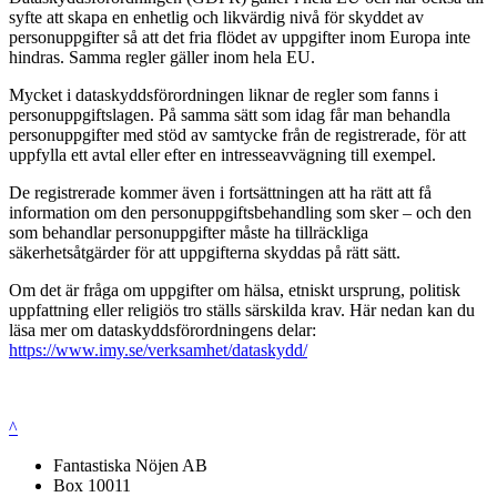
syfte att skapa en enhetlig och likvärdig nivå för skyddet av
personuppgifter så att det fria flödet av uppgifter inom Europa inte
hindras. Samma regler gäller inom hela EU.
Mycket i dataskyddsförordningen liknar de regler som fanns i
personuppgiftslagen. På samma sätt som idag får man behandla
personuppgifter med stöd av samtycke från de registrerade, för att
uppfylla ett avtal eller efter en intresseavvägning till exempel.
De registrerade kommer även i fortsättningen att ha rätt att få
information om den personuppgiftsbehandling som sker – och den
som behandlar personuppgifter måste ha tillräckliga
säkerhetsåtgärder för att uppgifterna skyddas på rätt sätt.
Om det är fråga om uppgifter om hälsa, etniskt ursprung, politisk
uppfattning eller religiös tro ställs särskilda krav. Här nedan kan du
läsa mer om dataskyddsförordningens delar:
https://www.imy.se/verksamhet/dataskydd/
^
Fantastiska Nöjen AB
Box 10011