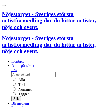
Nöjestorget - Sveriges största
artistförmedling där du hittar artister,
nöje och event.
Nöjestorget - Sveriges största
artistförmedling där du hittar artister,
nöje och event.
Kontakt
Arrangör söker
Sök
Alla
Titel
Nummer
Taggar
Sök
Bli medlem